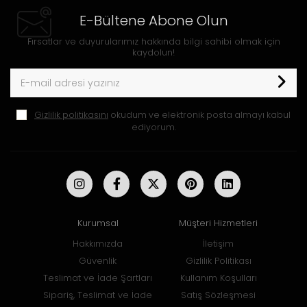
E-Bültene Abone Olun
Fırsatlar ve duyurularımız hakkında bilgi sahibi olmak için
kaydolun!
Gizlilik politikasını
okudum ve elektronik posta almayı kabul
ediyorum.
Kurumsal
Müşteri Hizmetleri
Hakkımızda
İletişim
Güvenlik
Gizlilik Politikası
Teslimat ve İade Şartları
Kullanım Koşulları
Sipariş, Teslimat ve İade
Satış Sözleşmesi