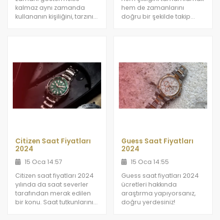
kalmaz aynı zamanda
hem de zamanlarını
kullananın kişiliğini, tarzını
doğru bir şekilde takip
ve duruşunu da yansıtır.
etmek adına saat
kullanmayı tercih
etmektedir.
Citizen Saat Fiyatları
Guess Saat Fiyatları
2024
2024
15 Oca 14:57
15 Oca 14:55
Citizen saat fiyatları 2024
Guess saat fiyatları 2024
yılında da saat severler
ücretleri hakkında
tarafından merak edilen
araştırma yapıyorsanız,
bir konu. Saat tutkunlarının
doğru yerdesiniz!
ilgisini çeken Citizen bayan
saat ve Citizen erkek saat