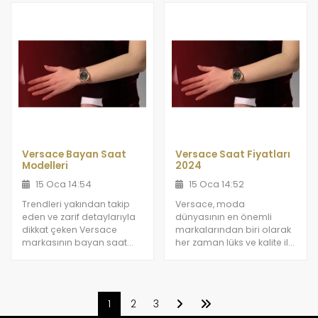
modelleri popülerliğini
korumaya devam ediyor.
Versace Bayan Saat
Versace Saat Fiyatları
Modelleri
2024
15 Oca 14:54
15 Oca 14:52
Trendleri yakından takip
Versace, moda
eden ve zarif detaylarıyla
dünyasının en önemli
dikkat çeken Versace
markalarından biri olarak
markasının bayan saat
her zaman lüks ve kalite ile
koleksiyonları, özel
özdeşleşmiştir.
tasarımlarıyla göz
kamaştırıyor.
1
2
3