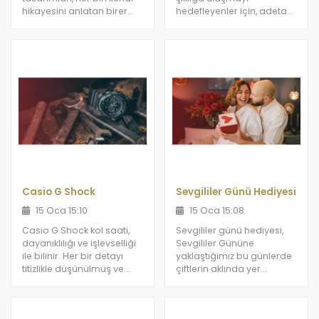
hikayesini anlatan birer
hedefleyenler için, adeta
sanat eseri gibidir.
birer kılavuz niteliğindedir.
Casio G Shock
Sevgililer Günü Hediyesi
15 Oca 15:10
15 Oca 15:08
Casio G Shock kol saati,
Sevgililer günü hediyesi,
dayanıklılığı ve işlevselliği
Sevgililer Gününe
ile bilinir. Her bir detayı
yaklaştığımız bu günlerde
titizlikle düşünülmüş ve
çiftlerin aklında yer
tasarlanmış Casio G
edinmeye başladı.
Shock, hem estetik bir
görünüm sunar, hem de