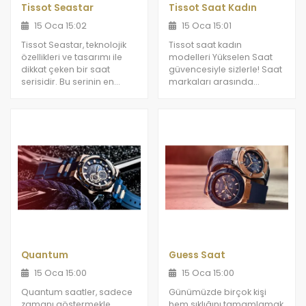
Tissot Seastar
Tissot Saat Kadın
15 Oca 15:02
15 Oca 15:01
Tissot Seastar, teknolojik
Tissot saat kadın
özellikleri ve tasarımı ile
modelleri Yükselen Saat
dikkat çeken bir saat
güvencesiyle sizlerle! Saat
serisidir. Bu serinin en
markaları arasında
belirgin özelliği, suya karşı
özellikle kaliteli ve şık
dayanıklılığıdır.
tasarımlarıyla ön plana
çıkan Tissot, kadınların en
sevdiği markalar arasında
yer alıyor.
Quantum
Guess Saat
15 Oca 15:00
15 Oca 15:00
Quantum saatler, sadece
Günümüzde birçok kişi
zamanı göstermekle
hem şıklığını tamamlamak