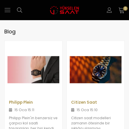
0
Blog
Philipp Plein
Citizen Saat
15 Oca 15:11
15 Oca 15:10
Philipp Plein'in benzersiz ve
Citizen saat modelleri
çarpıcı kol saati
zamanın ötesinde bir
tasarımları, her biri kendi
şıklığa ulaşmayı