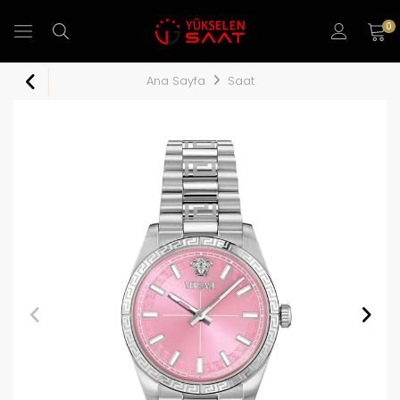
0
Ana Sayfa
Saat