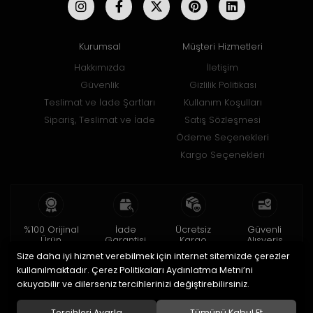
Kurumsal
Müşteri Hizmetleri
Hakkımızda
İletişim
Güvenlik
Gizlilik Politikası
Teslimat ve İade Şartları
Kullanım Koşulları
Sipariş, Teslimat ve İade
Satış Sözleşmesi
Ödeme Seçenekleri
Kargo Seçenekleri
%100 Orijinal
İade
Ücretsiz
Güvenli
Ürün
Garantisi
Kargo
Alışveriş
Size daha iyi hizmet verebilmek için internet sitemizde çerezler
2 yıl garanti
15 gün içinde
150 TL ve üzeri
256bit SSL ile
iade
kullanılmaktadır. Çerez Politikaları Aydınlatma Metni’ni
okuyabilir ve dilerseniz tercihlerinizi değiştirebilirsiniz.
© 2020
Uğur Aksesuar Saat
. Tüm hakları saklıdır.