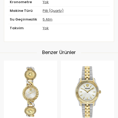
Kronometre
Yok
Makine Türü
Pilli (Quartz)
Su Geçirmezlik
5 Atm
Takvim
Yok
Benzer Ürünler