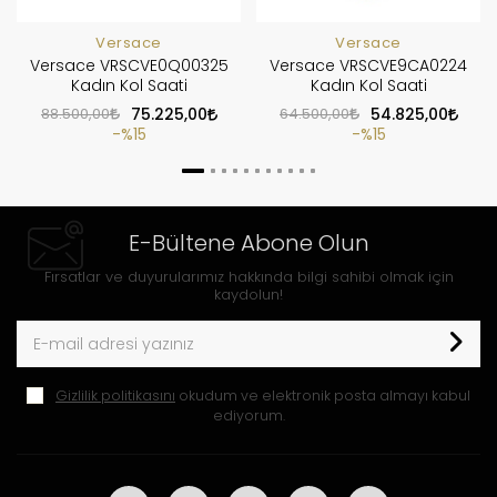
Versace
Versace
Versace VRSCVE0Q00325
Versace VRSCVE9CA0224
Kadın Kol Saati
Kadın Kol Saati
88.500,00
75.225,00
64.500,00
54.825,00
%15
%15
E-Bültene Abone Olun
Fırsatlar ve duyurularımız hakkında bilgi sahibi olmak için
kaydolun!
Gizlilik politikasını
okudum ve elektronik posta almayı kabul
ediyorum.