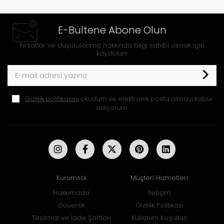
E-Bültene Abone Olun
Fırsatlar ve duyurularımız hakkında bilgi sahibi olmak için
kaydolun!
Gizlilik politikasını
okudum ve elektronik posta almayı kabul
ediyorum.
Kurumsal
Müşteri Hizmetleri
Hakkımızda
İletişim
Güvenlik
Gizlilik Politikası
Teslimat ve İade Şartları
Kullanım Koşulları