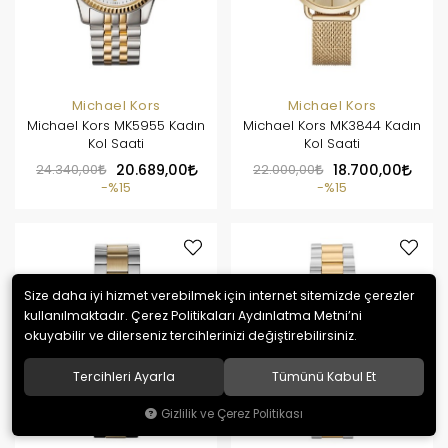
Michael Kors
Michael Kors
Michael Kors MK5955 Kadın
Michael Kors MK3844 Kadın
Kol Saati
Kol Saati
24.340,00
20.689,00
22.000,00
18.700,00
%15
%15
Size daha iyi hizmet verebilmek için internet sitemizde çerezler
kullanılmaktadır. Çerez Politikaları Aydınlatma Metni’ni
okuyabilir ve dilerseniz tercihlerinizi değiştirebilirsiniz.
Tercihleri Ayarla
Tümünü Kabul Et
Gizlilik ve Çerez Politikası