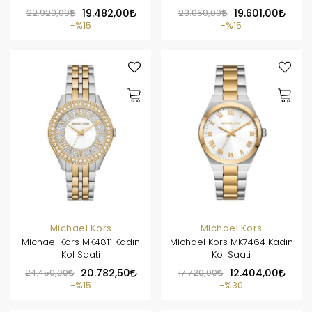
22.920,00
19.482,00
23.060,00
19.601,00
%15
%15
Michael Kors
Michael Kors
Michael Kors MK4811 Kadın
Michael Kors MK7464 Kadın
Kol Saati
Kol Saati
24.450,00
20.782,50
17.720,00
12.404,00
%15
%30