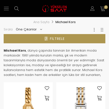
0
Ana Sayfa
Michael Kors
Sırala
FILTRELE
Michael Kors
, dünya çapında tanınan bir Amerikan moda
markasıdır. 1981 yılında kurulan marka, şık ve modern
tasarımlarıyla moda dünyasında önemli bir yer edinmiştir. Saat
koleksiyonları ise, modayı ve işlevselliği bir araya getirerek
kullanıcılarına hem estetik hem de pratiklik sunar. Michael Kors
saatleri, hem kadın hem de erkekler için lüks bir stil sunarken,
ulaşılabilir fiyat politikasıyla geniş bir kitleye hitap eder.
Markanın Öne Çıkan Özellikleri
Zarif ve Modern Tasarımlar
Michael Kors saatleri, minimalizm ve zarafetin modern bir