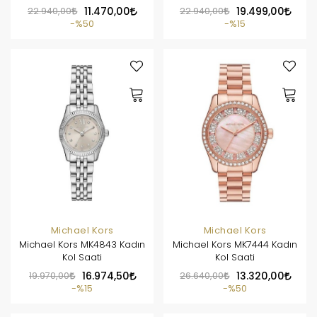
22.940,00
11.470,00
22.940,00
19.499,00
%50
%15
Michael Kors
Michael Kors
Michael Kors MK4843 Kadın
Michael Kors MK7444 Kadın
Kol Saati
Kol Saati
19.970,00
16.974,50
26.640,00
13.320,00
%15
%50