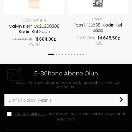
Fossil
Calvin Klein
Fossil FES5381 Kadın Kol
Calvin Klein CK25200308
Saati
Kadın Kol Saati
17.230,00
14.645,50
19.340,00
11.604,00
%15
%40
E-Bültene Abone Olun
Fırsatlar ve duyurularımız hakkında bilgi sahibi olmak için
kaydolun!
Gizlilik politikasını
okudum ve elektronik posta almayı kabul
ediyorum.