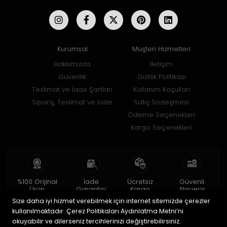
Kurumsal
Müşteri Hizmetleri
Hakkımızda
İletişim
Güvenlik
Gizlilik Politikası
Teslimat ve İade Şartları
Kullanım Koşulları
Sipariş, Teslimat ve İade
Satış Sözleşmesi
Ödeme Seçenekleri
Kargo Seçenekleri
%100 Orijinal
İade
Ücretsiz
Güvenli
Ürün
Garantisi
Kargo
Alışveriş
Size daha iyi hizmet verebilmek için internet sitemizde çerezler
2 yıl garanti
15 gün içinde
150 TL ve üzeri
256bit SSL ile
iade
kullanılmaktadır. Çerez Politikaları Aydınlatma Metni’ni
okuyabilir ve dilerseniz tercihlerinizi değiştirebilirsiniz.