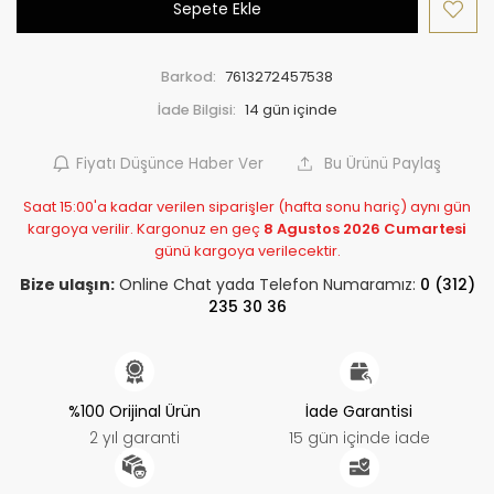
Sepete Ekle
Barkod:
7613272457538
İade Bilgisi:
Fiyatı Düşünce Haber Ver
Bu Ürünü Paylaş
Saat 15:00'a kadar verilen siparişler (hafta sonu hariç) aynı gün
kargoya verilir. Kargonuz en geç
8 Agustos 2026 Cumartesi
günü kargoya verilecektir.
Bize ulaşın:
Online Chat yada Telefon Numaramız:
0 (312)
235 30 36
%100 Orijinal Ürün
İade Garantisi
2 yıl garanti
15 gün içinde iade