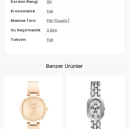
Kordon Rengi
Gri
Kronometre
Yok
Makine Türü
Pilli (Quartz)
Su Geçirmezlik
3 Atm
Takvim
Yok
Benzer Ürünler