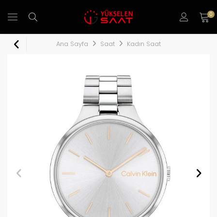
0
Ana Sayfa
Saat
Kadın Saat