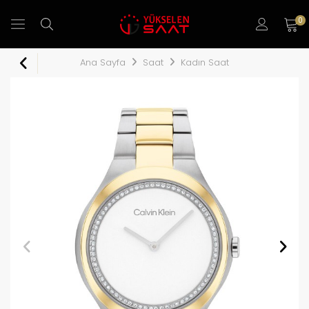
0
Ana Sayfa
Saat
Kadın Saat