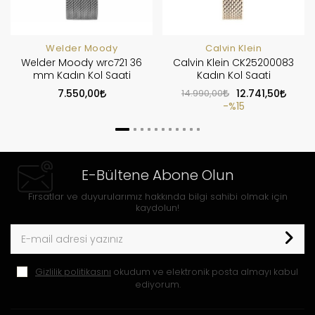
Welder Moody
Calvin Klein
Welder Moody wrc721 36
Calvin Klein CK25200083
mm Kadın Kol Saati
Kadın Kol Saati
7.550,00
14.990,00
12.741,50
%15
E-Bültene Abone Olun
Fırsatlar ve duyurularımız hakkında bilgi sahibi olmak için
kaydolun!
Gizlilik politikasını
okudum ve elektronik posta almayı kabul
ediyorum.