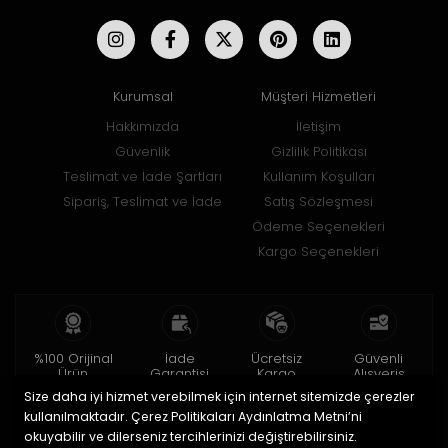
Kurumsal
Müşteri Hizmetleri
Hakkımızda
İletişim
Güvenlik
Gizlilik Politikası
Teslimat ve İade Şartları
Kullanım Koşulları
Sipariş, Teslimat ve İade
Satış Sözleşmesi
Ödeme Seçenekleri
Kargo Seçenekleri
%100 Orijinal
İade
Ücretsiz
Güvenli
Ürün
Garantisi
Kargo
Alışveriş
Size daha iyi hizmet verebilmek için internet sitemizde çerezler
2 yıl garanti
15 gün içinde
150 TL ve üzeri
256bit SSL ile
iade
kullanılmaktadır. Çerez Politikaları Aydınlatma Metni’ni
okuyabilir ve dilerseniz tercihlerinizi değiştirebilirsiniz.