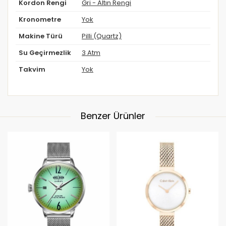
Kordon Rengi
Gri - Altın Rengi
Kronometre
Yok
Makine Türü
Pilli (Quartz)
Su Geçirmezlik
3 Atm
Takvim
Yok
Benzer Ürünler