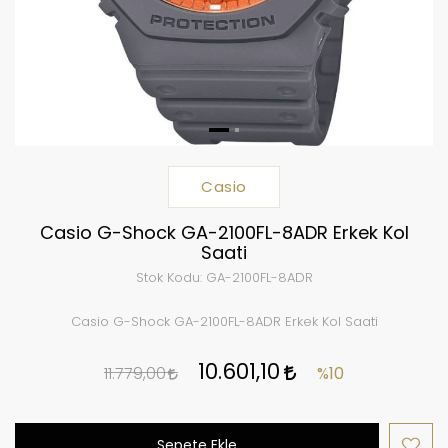
Casio
Casio G-Shock GA-2100FL-8ADR Erkek Kol
Saati
Stok Kodu:
GA-2100FL-8ADR
Casio G-Shock GA-2100FL-8ADR Erkek Kol Saati
10.601,10
11.779,00
%10
Sepete Ekle