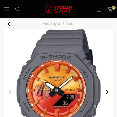
0
Ana Sayfa
Saat