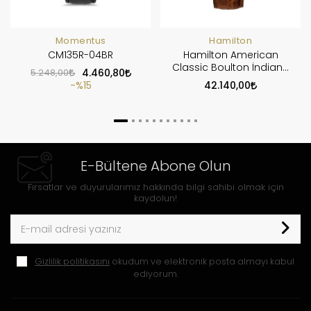
Momentus
Hamilton
CM135R-04BR
Hamilton American
Classic Boulton İndiana
5.248,00
4.460,80
Jones H13431553
%15
42.140,00
E-Bültene Abone Olun
Fırsatlar ve duyurularımız hakkında bilgi sahibi olmak için
kaydolun!
Gizlilik politikasını
okudum ve elektronik posta almayı kabul
ediyorum.