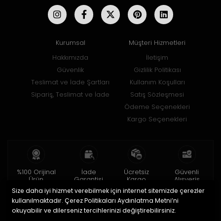
Kurumsal
Müşteri Hizmetleri
Hakkımızda
İletişim
Güvenlik
Gizlilik Politikası
Teslimat ve İade Şartları
Kullanım Koşulları
Sipariş, Teslimat ve İade
Satış Sözleşmesi
Ödeme Seçenekleri
Kargo Seçenekleri
%100 Orijinal
İade
Ücretsiz
Güvenli
Ürün
Garantisi
Kargo
Alışveriş
Size daha iyi hizmet verebilmek için internet sitemizde çerezler
2 yıl garanti
15 gün içinde
150 TL ve üzeri
256bit SSL ile
iade
kullanılmaktadır. Çerez Politikaları Aydınlatma Metni’ni
okuyabilir ve dilerseniz tercihlerinizi değiştirebilirsiniz.
© 2020
Uğur Aksesuar Saat
. Tüm hakları saklıdır.