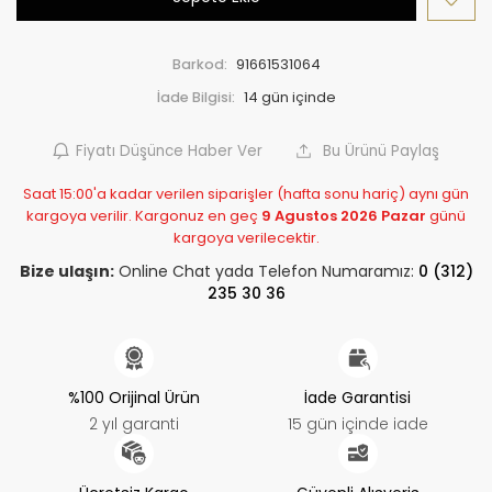
Barkod:
91661531064
İade Bilgisi:
Fiyatı Düşünce Haber Ver
Bu Ürünü Paylaş
Saat 15:00'a kadar verilen siparişler (hafta sonu hariç) aynı gün
kargoya verilir. Kargonuz en geç
9 Agustos 2026 Pazar
günü
kargoya verilecektir.
Bize ulaşın:
Online Chat yada Telefon Numaramız:
0 (312)
235 30 36
%100 Orijinal Ürün
İade Garantisi
2 yıl garanti
15 gün içinde iade