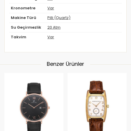
Kronometre
Var
Makine Türü
Pilli (Quartz)
Su Geçirmezlik
20 Atm
Takvim
Var
Benzer Ürünler