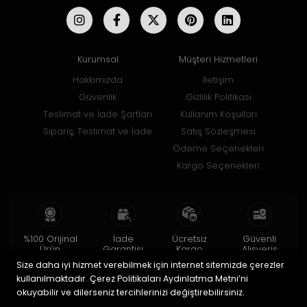
Kurumsal
Müşteri Hizmetleri
Hakkımızda
İletişim
Güvenlik
Gizlilik Politikası
Teslimat ve İade Şartları
Kullanım Koşulları
Sipariş, Teslimat ve İade
Satış Sözleşmesi
Ödeme Seçenekleri
Kargo Seçenekleri
%100 Orijinal
İade
Ücretsiz
Güvenli
Ürün
Garantisi
Kargo
Alışveriş
Size daha iyi hizmet verebilmek için internet sitemizde çerezler
2 yıl garanti
15 gün içinde
150 TL ve üzeri
256bit SSL ile
iade
kullanılmaktadır. Çerez Politikaları Aydınlatma Metni’ni
okuyabilir ve dilerseniz tercihlerinizi değiştirebilirsiniz.
© 2020
Uğur Aksesuar Saat
. Tüm hakları saklıdır.