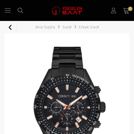
0
Ana Sayfa
Saat
Erkek Saat