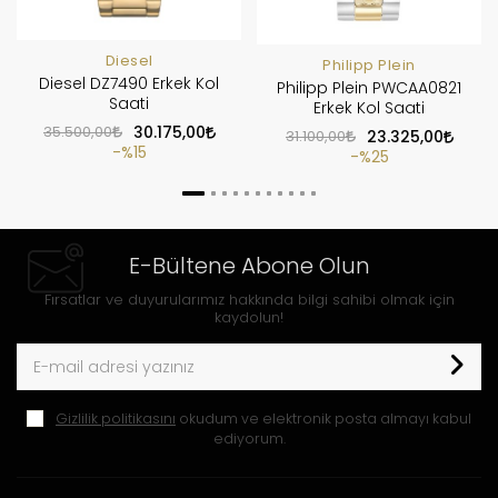
Diesel
Philipp Plein
Diesel DZ7490 Erkek Kol
Philipp Plein PWCAA0821
Saati
Erkek Kol Saati
35.500,00
30.175,00
31.100,00
23.325,00
%15
%25
E-Bültene Abone Olun
Fırsatlar ve duyurularımız hakkında bilgi sahibi olmak için
kaydolun!
Gizlilik politikasını
okudum ve elektronik posta almayı kabul
ediyorum.