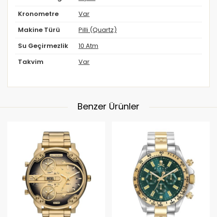
Kronometre
Var
Makine Türü
Pilli (Quartz)
Su Geçirmezlik
10 Atm
Takvim
Var
Benzer Ürünler