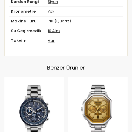
Kordon Rengi
Siyah
Kronometre
Yok
Makine Türü
Pilli (Quartz)
Su Geçirmezlik
10 Atm
Takvim
Var
Benzer Ürünler