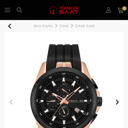
0
Ana Sayfa
Saat
Erkek Saat