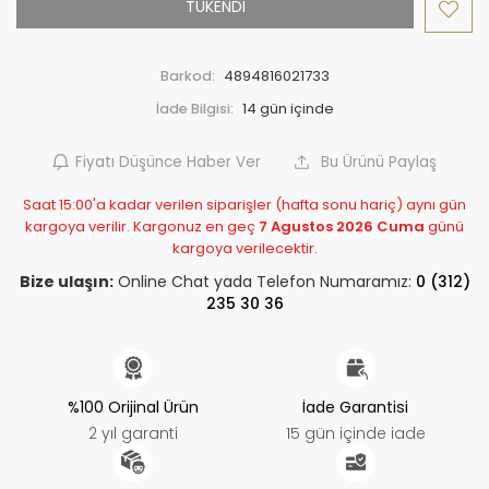
TÜKENDİ
Barkod:
4894816021733
İade Bilgisi:
Fiyatı Düşünce Haber Ver
Bu Ürünü Paylaş
Saat 15:00'a kadar verilen siparişler (hafta sonu hariç) aynı gün
kargoya verilir. Kargonuz en geç
7 Agustos 2026 Cuma
günü
kargoya verilecektir.
Bize ulaşın:
Online Chat yada Telefon Numaramız:
0 (312)
235 30 36
%100 Orijinal Ürün
İade Garantisi
2 yıl garanti
15 gün içinde iade