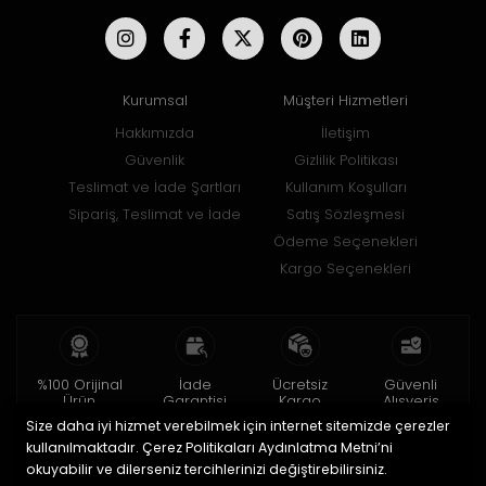
Kurumsal
Müşteri Hizmetleri
Hakkımızda
İletişim
Güvenlik
Gizlilik Politikası
Teslimat ve İade Şartları
Kullanım Koşulları
Sipariş, Teslimat ve İade
Satış Sözleşmesi
Ödeme Seçenekleri
Kargo Seçenekleri
%100 Orijinal
İade
Ücretsiz
Güvenli
Ürün
Garantisi
Kargo
Alışveriş
Size daha iyi hizmet verebilmek için internet sitemizde çerezler
2 yıl garanti
15 gün içinde
150 TL ve üzeri
256bit SSL ile
iade
kullanılmaktadır. Çerez Politikaları Aydınlatma Metni’ni
okuyabilir ve dilerseniz tercihlerinizi değiştirebilirsiniz.