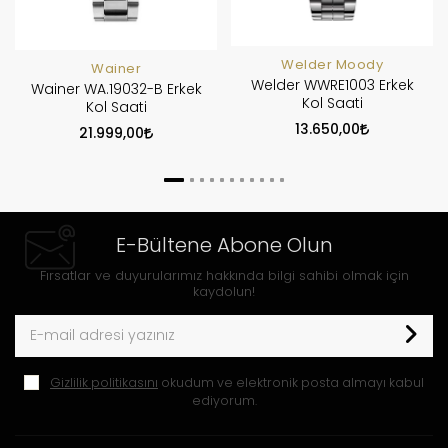
Welder Moody
Wainer
Welder WWRE1003 Erkek
Wainer WA.19032-B Erkek
Kol Saati
Kol Saati
13.650,00
21.999,00
E-Bültene Abone Olun
Fırsatlar ve duyurularımız hakkında bilgi sahibi olmak için
kaydolun!
Gizlilik politikasını
okudum ve elektronik posta almayı kabul
ediyorum.