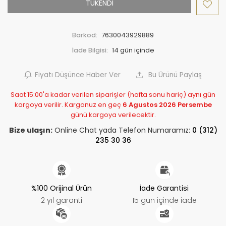
TÜKENDİ
Barkod:
7630043929889
İade Bilgisi:
Fiyatı Düşünce Haber Ver
Bu Ürünü Paylaş
Saat 15:00'a kadar verilen siparişler (hafta sonu hariç) aynı gün
kargoya verilir. Kargonuz en geç
6 Agustos 2026 Persembe
günü kargoya verilecektir.
Bize ulaşın:
Online Chat yada Telefon Numaramız:
0 (312)
235 30 36
%100 Orijinal Ürün
İade Garantisi
2 yıl garanti
15 gün içinde iade