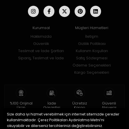
Kurumsal
Müşteri Hizmetleri
Hakkımızda
İletişim
Güvenlik
Gizlilik Politikası
Teslimat ve İade Şartları
Kullanım Koşulları
Sipariş, Teslimat ve İade
Satış Sözleşmesi
Ödeme Seçenekleri
Kargo Seçenekleri
%100 Orijinal
İade
Ücretsiz
Güvenli
Ürün
Garantisi
Kargo
Alışveriş
Size daha iyi hizmet verebilmek için internet sitemizde çerezler
2 yıl garanti
15 gün içinde
150 TL ve üzeri
256bit SSL ile
iade
kullanılmaktadır. Çerez Politikaları Aydınlatma Metni’ni
okuyabilir ve dilerseniz tercihlerinizi değiştirebilirsiniz.