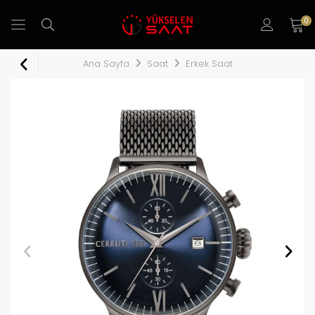
0
Ana Sayfa
Saat
Erkek Saat