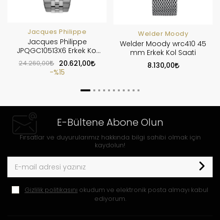
Jacques Philippe
Welder Moody
Jacques Philippe
Welder Moody wrc410 45
JPQGC10513X6 Erkek Kol
mm Erkek Kol Saati
Saati
24.260,00
20.621,00
8.130,00
%15
E-Bültene Abone Olun
Fırsatlar ve duyurularımız hakkında bilgi sahibi olmak için
kaydolun!
Gizlilik politikasını
okudum ve elektronik posta almayı kabul
ediyorum.