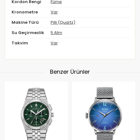
Kordon Rengi
Füme
Kronometre
Var
Makine Türü
Pilli (Quartz)
Su Geçirmezlik
5 Atm
Takvim
Var
Benzer Ürünler