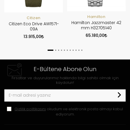
Hamilton
Citizen
Hamilton Jazzmaster 42
Citizen Eco Drive AW1571-
mm H32705140
09A
65.180,00
13.915,00
E-Bültene Abone Olun
Fırsatlar ve duyurularımız hakkında bilgi sahibi olmak için
kaydolun!
Gizlilik politikasını
okudum ve elektronik posta almayı kabul
ediyorum.