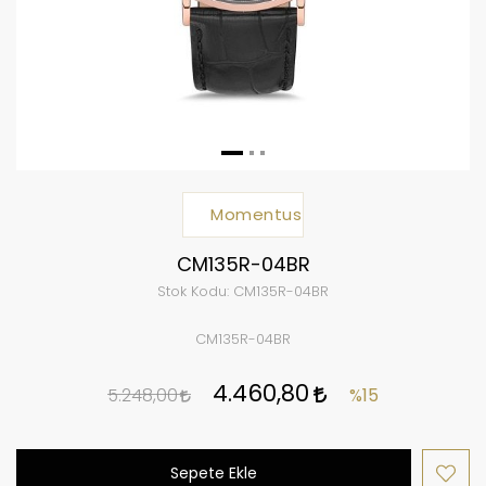
Momentus
CM135R-04BR
Stok Kodu:
CM135R-04BR
CM135R-04BR
4.460,80
5.248,00
%15
Sepete Ekle