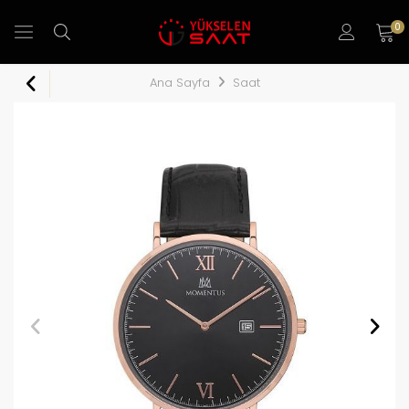
0
Ana Sayfa
Saat