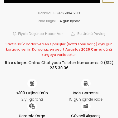
Barkod:
8697650941283
İade Bilgisi:
Fiyatı Düşünce Haber Ver
Bu Ürünü Paylaş
Saat 15:00'a kadar verilen siparişler (hafta sonu hariç) aynı gün
kargoya verilir. Kargonuz en geç
7 Agustos 2026 Cuma
günü
kargoya verilecektir.
Bize ulaşın:
Online Chat yada Telefon Numaramız:
0 (312)
235 30 36
%100 Orijinal Ürün
İade Garantisi
2 yıl garanti
15 gün içinde iade
Ücretsiz Kargo
Güvenli Alışveriş