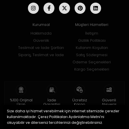
Kurumsal
Müşteri Hizmetleri
Hakkımızda
İletişim
Güvenlik
Gizlilik Politikası
Teslimat ve İade Şartları
Kullanım Koşulları
Sipariş, Teslimat ve İade
Satış Sözleşmesi
Ödeme Seçenekleri
Kargo Seçenekleri
%100 Orijinal
İade
Ücretsiz
Güvenli
Ürün
Garantisi
Kargo
Alışveriş
Size daha iyi hizmet verebilmek için internet sitemizde çerezler
2 yıl garanti
15 gün içinde
150 TL ve üzeri
256bit SSL ile
iade
kullanılmaktadır. Çerez Politikaları Aydınlatma Metni’ni
okuyabilir ve dilerseniz tercihlerinizi değiştirebilirsiniz.
© 2020
Uğur Aksesuar Saat
. Tüm hakları saklıdır.