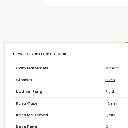
Diesel DZ1206 Erkek Kol Saati
Cam Malzemesi
Mineral
Cinsiyet
Erkek
Kadran Rengi
Siyah
Kasa Çapı
45 mm
Kasa Malzemesi
Çelik
Kasa Rengi
Gri