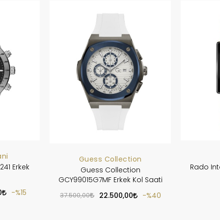
ni
Guess Collection
241 Erkek
Rado Int
Guess Collection
GCY99015G7MF Erkek Kol Saati
0
%15
37.500,00
22.500,00
%40