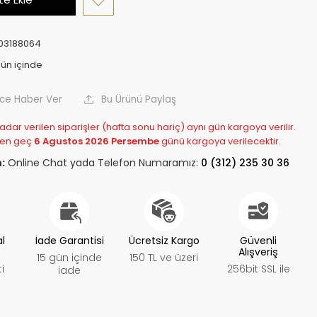
03188064
nce Haber Ver
Bu Ürünü Paylaş
adar verilen siparişler (hafta sonu hariç) aynı gün kargoya verilir.
 en geç
6 Agustos 2026 Persembe
günü kargoya verilecektir.
:
Online Chat yada Telefon Numaramız:
0 (312) 235 30 36
al
İade Garantisi
Ücretsiz Kargo
Güvenli
Alışveriş
15 gün içinde
150 TL ve üzeri
i
256bit SSL ile
iade