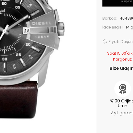
Barkod:
40488
İade Bilgisi:
Fiyatı Düşü
Saat 15:00'a k
Kargonuz
Bize ulaşın
%100 Orijin
Ürün
2 yıl garant