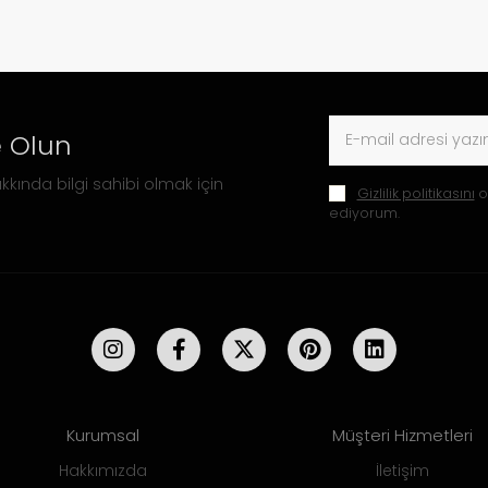
 Olun
kkında bilgi sahibi olmak için
Gizlilik politikasını
o
ediyorum.
Kurumsal
Müşteri Hizmetleri
Hakkımızda
İletişim