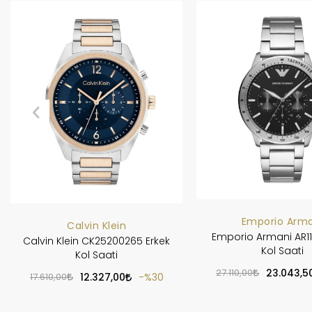
Emporio Arma
Calvin Klein
Emporio Armani AR11
Calvin Klein CK25200265 Erkek
Kol Saati
Kol Saati
27.110,00
23.043,5
17.610,00
12.327,00
%30