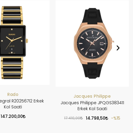
Rado
Jacques Philippe
egral R20256712 Erkek
Jacques Philippe JPQGS383411
Kol Saati
Erkek Kol Saati
147.200,00
17.410,00
14.798,50
%15