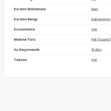
Kordon Malzemesi
Deri
Kordon Rengi
Kahverengi
Kronometre
Yok
Makine Türü
Pilli (Quartz)
Su Geçirmezlik
10 Atm
Takvim
Var