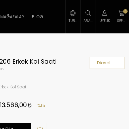
0
MAĞAZALAR
BLOG
TÜRK LIRASI
ARAMA
ÜYELIK
SEPETIM
1206 Erkek Kol Saati
Diesel
06
rkek Kol Saati
13.566,00
%15
e Ekle