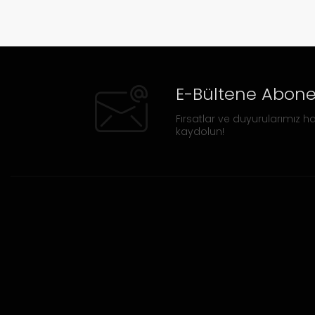
E-Bültene Abone
Fırsatlar ve duyurularımız ha
kaydolun!