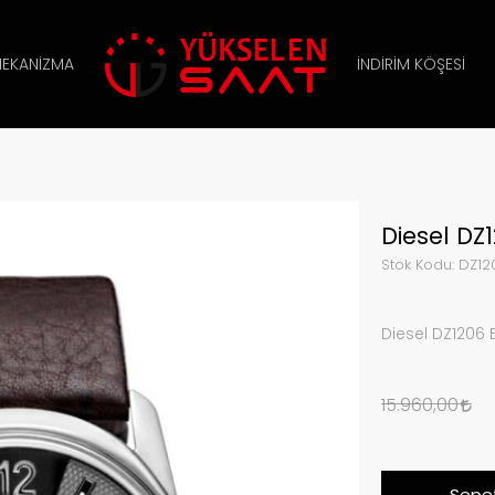
EKANIZMA
İNDIRIM KÖŞESI
Diesel DZ
Stok Kodu:
DZ12
Diesel DZ1206 E
15.960,00
Sepet