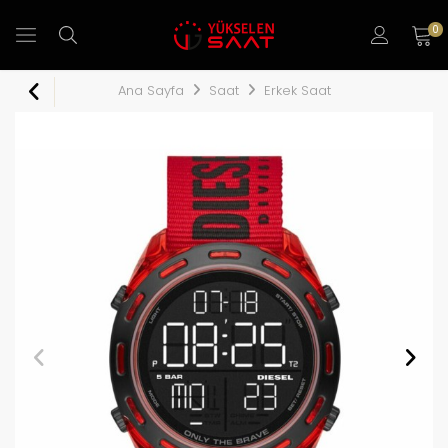
0
Ana Sayfa
Saat
Erkek Saat