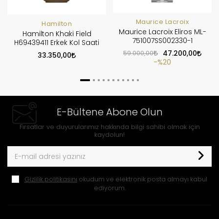
Maurice Lacroix
Hamilton
Maurice Lacroix Eliros ML-
Hamilton Khaki Field
751007SS002330-1
H69439411 Erkek Kol Saati
59.000,00
47.200,00
33.350,00
%20
E-Bültene Abone Olun
Fırsatlar ve duyurularımız hakkında bilgi sahibi olmak için
kaydolun!
Gizlilik politikasını
okudum ve elektronik posta almayı kabul
ediyorum.