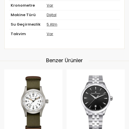
Kronometre
Var
Makine Türü
Dijital
Su Geçirmezlik
5 Atm
Takvim
Var
Benzer Ürünler