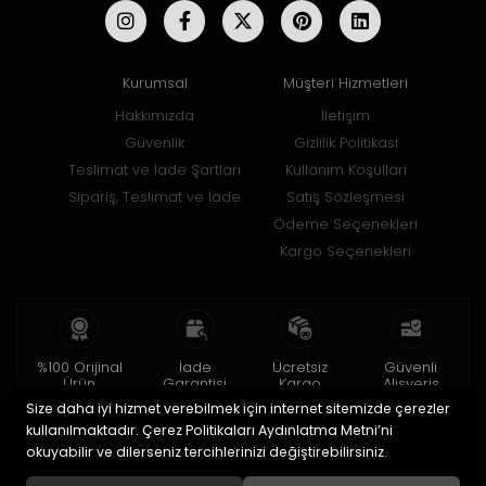
Kurumsal
Müşteri Hizmetleri
Hakkımızda
İletişim
Güvenlik
Gizlilik Politikası
Teslimat ve İade Şartları
Kullanım Koşulları
Sipariş, Teslimat ve İade
Satış Sözleşmesi
Ödeme Seçenekleri
Kargo Seçenekleri
%100 Orijinal
İade
Ücretsiz
Güvenli
Ürün
Garantisi
Kargo
Alışveriş
Size daha iyi hizmet verebilmek için internet sitemizde çerezler
2 yıl garanti
15 gün içinde
150 TL ve üzeri
256bit SSL ile
iade
kullanılmaktadır. Çerez Politikaları Aydınlatma Metni’ni
okuyabilir ve dilerseniz tercihlerinizi değiştirebilirsiniz.
© 2020
Uğur Aksesuar Saat
. Tüm hakları saklıdır.