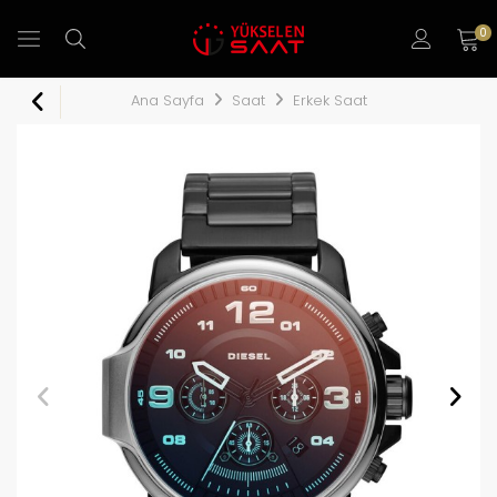
0
Ana Sayfa
Saat
Erkek Saat