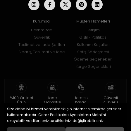
Kurumsal
Müşteri Hizmetleri
Hakkımızda
İletişim
Güvenlik
Gizlilik Politikası
Teslimat ve İade Şartları
Kullanım Koşulları
Sipariş, Teslimat ve İade
Satış Sözleşmesi
Ödeme Seçenekleri
Kargo Seçenekleri
%100 Orijinal
İade
Ücretsiz
Güvenli
Ürün
Garantisi
Kargo
Alışveriş
Size daha iyi hizmet verebilmek için internet sitemizde çerezler
2 yıl garanti
15 gün içinde
150 TL ve üzeri
256bit SSL ile
iade
kullanılmaktadır. Çerez Politikaları Aydınlatma Metni’ni
okuyabilir ve dilerseniz tercihlerinizi değiştirebilirsiniz.
© 2020
Uğur Aksesuar Saat
. Tüm hakları saklıdır.