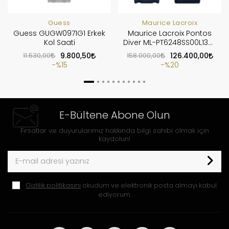
Guess
Maurice Lacroix
Guess GUGW0971G1 Erkek
Maurice Lacroix Pontos
Kol Saati
Diver ML-PT6248SS00L130-
4
11.530,00
9.800,50
158.000,00
126.400,00
%15
%20
E-Bültene Abone Olun
Fırsatlar ve duyurularımız hakkında bilgi sahibi olmak için
kaydolun!
Gizlilik politikasını
okudum ve elektronik posta almayı kabul
ediyorum.