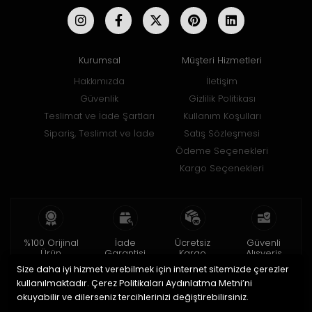
Kurumsal
Müşteri Hizmetleri
Hakkımızda
İletişim
Güvenlik
Gizlilik Politikası
Teslimat ve İade Şartları
Kullanım Koşulları
Sipariş, Teslimat ve İade
Satış Sözleşmesi
Ödeme Seçenekleri
Kargo Seçenekleri
%100 Orijinal
İade
Ücretsiz
Güvenli
Ürün
Garantisi
Kargo
Alışveriş
Size daha iyi hizmet verebilmek için internet sitemizde çerezler
2 yıl garanti
15 gün içinde
150 TL ve üzeri
256bit SSL ile
iade
kullanılmaktadır. Çerez Politikaları Aydınlatma Metni’ni
okuyabilir ve dilerseniz tercihlerinizi değiştirebilirsiniz.
© 2020
Uğur Aksesuar Saat
. Tüm hakları saklıdır.