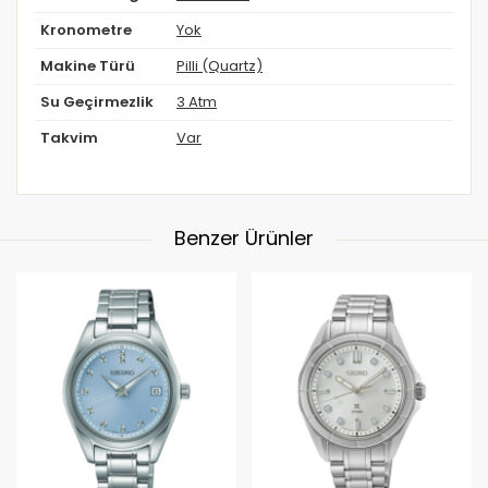
Kronometre
Yok
Makine Türü
Pilli (Quartz)
Su Geçirmezlik
3 Atm
Takvim
Var
Benzer Ürünler