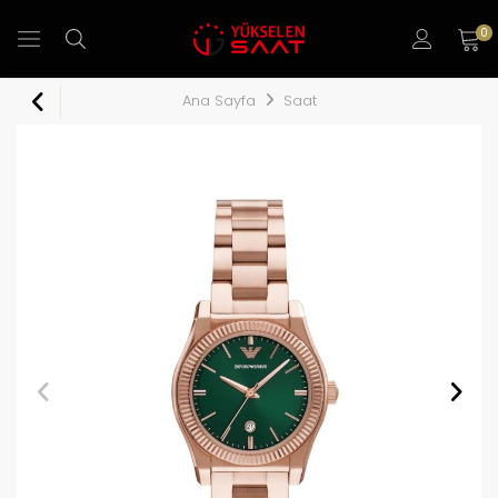
0
Ana Sayfa
Saat