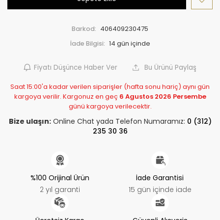
Barkod:
406409230475
İade Bilgisi:
Fiyatı Düşünce Haber Ver
Bu Ürünü Paylaş
Saat 15:00'a kadar verilen siparişler (hafta sonu hariç) aynı gün
kargoya verilir. Kargonuz en geç
6 Agustos 2026 Persembe
günü kargoya verilecektir.
Bize ulaşın:
Online Chat yada Telefon Numaramız:
0 (312)
235 30 36
%100 Orijinal Ürün
İade Garantisi
2 yıl garanti
15 gün içinde iade