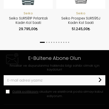
Seiko
Seiko
Seiko SUR581P Pırlantalı
Seiko Prospex SUR595J
Kadın Kol Saati
Kadın Kol Saati
29.795,00
51.245,00
E-Bültene Abone Olun
Fırsatlar ve duyurularımız hakkında bilgi sahibi olmak için
kaydolun!
Gizlilik politikasını
okudum ve elektronik posta almayı kabul
ediyorum.