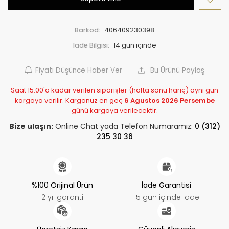
Barkod:
406409230398
İade Bilgisi:
Fiyatı Düşünce Haber Ver
Bu Ürünü Paylaş
Saat 15:00'a kadar verilen siparişler (hafta sonu hariç) aynı gün
kargoya verilir. Kargonuz en geç
6 Agustos 2026 Persembe
günü kargoya verilecektir.
Bize ulaşın:
Online Chat yada Telefon Numaramız:
0 (312)
235 30 36
%100 Orijinal Ürün
İade Garantisi
2 yıl garanti
15 gün içinde iade