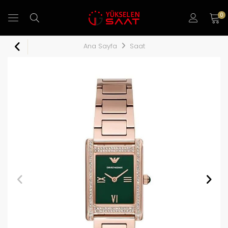
0
Ana Sayfa
Saat