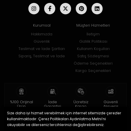
Kurumsal
Müşteri Hizmetleri
Hakkımızda
İletişim
Güvenlik
Gizlilik Politikası
Teslimat ve İade Şartları
Kullanım Koşulları
Sipariş, Teslimat ve İade
Satış Sözleşmesi
Ödeme Seçenekleri
Kargo Seçenekleri
%100 Orijinal
İade
Ücretsiz
Güvenli
Ürün
Garantisi
Kargo
Alışveriş
Size daha iyi hizmet verebilmek için internet sitemizde çerezler
2 yıl garanti
15 gün içinde
150 TL ve üzeri
256bit SSL ile
iade
kullanılmaktadır. Çerez Politikaları Aydınlatma Metni’ni
okuyabilir ve dilerseniz tercihlerinizi değiştirebilirsiniz.
© 2020
Uğur Aksesuar Saat
. Tüm hakları saklıdır.