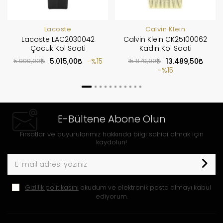
Lacoste
Calvin Klein
Lacoste LAC2030042
Calvin Klein CK25100062
Çocuk Kol Saati
Kadın Kol Saati
5.900,00
5.015,00
%15
15.870,00
13.489,50
%15
E-Bültene Abone Olun
Fırsatlar ve duyurularımız hakkında bilgi sahibi olmak için
kaydolun!
Gizlilik politikasını
okudum ve elektronik posta almayı kabul
ediyorum.