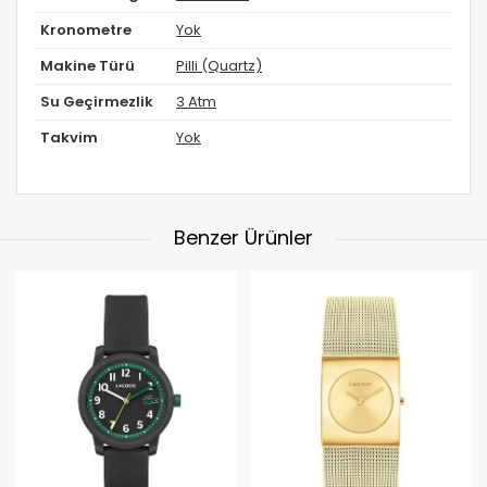
Kronometre
Yok
Makine Türü
Pilli (Quartz)
Su Geçirmezlik
3 Atm
Takvim
Yok
Benzer Ürünler