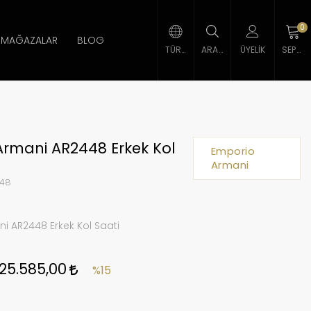
0
MAĞAZALAR
BLOG
TÜRK LIRASI
ARAMA
ÜYELIK
SEPETIM
Armani AR2448 Erkek Kol
Emporio
Armani
48
i AR2448 Erkek Kol Saati
25.585,00
%15