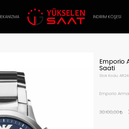
EKANIZMA
İNDIRIM KÖŞESI
Emporio 
Saati
Stok Kodu:
AR24
Emporio Arman
30.100,00