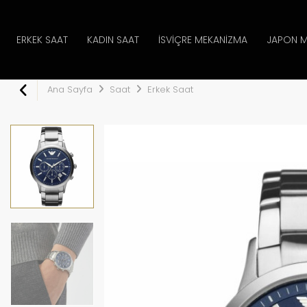
ERKEK SAAT
KADIN SAAT
İSVIÇRE MEKANIZMA
JAPON M
Ana Sayfa
Saat
Erkek Saat