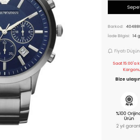
Sepet
Barkod:
40488
İade Bilgisi:
Fiyatı Düşü
Saat 15:00'a k
Kargonu
Bize ulaşın
%100 Orijin
Ürün
2 yıl garant