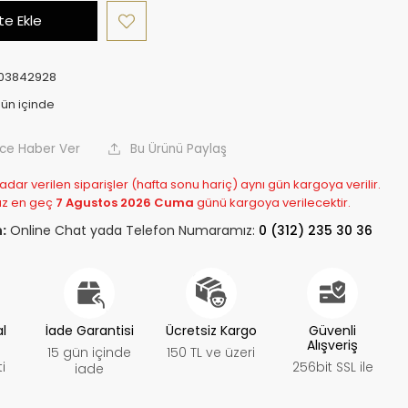
e Ekle
03842928
nce Haber Ver
Bu Ürünü Paylaş
adar verilen siparişler (hafta sonu hariç) aynı gün kargoya verilir.
z en geç
7 Agustos 2026 Cuma
günü kargoya verilecektir.
:
Online Chat yada Telefon Numaramız:
0 (312) 235 30 36
al
İade Garantisi
Ücretsiz Kargo
Güvenli
Alışveriş
15 gün içinde
150 TL ve üzeri
i
256bit SSL ile
iade