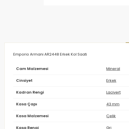
Emporio Armani AR2448 Erkek Kol Saati
Cam Malzemesi
Mineral
Cinsiyet
Erkek
Kadran Rengi
Lacivert
Kasa Çapı
43 mm
Kasa Malzemesi
Çelik
Kasa Rengi
Gri