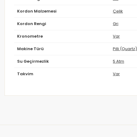
Kordon Malzemesi
Çelik
Kordon Rengi
Gri
Kronometre
Var
Makine Türü
Pilli (Quartz)
Su Geçirmezlik
5 Atm
Takvim
Var