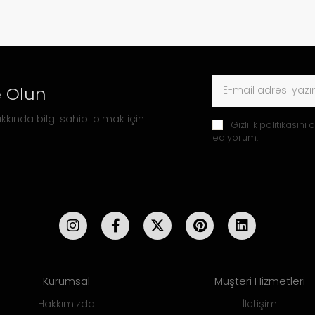
 Olun
kkında bilgi sahibi olmak için
Gizlilik politikasını
o
ediyorum.
Kurumsal
Müşteri Hizmetleri
Hakkımızda
İletişim