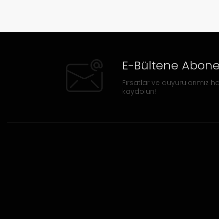
E-Bültene Abone
Fırsatlar ve duyurularımız ha
kaydolun!