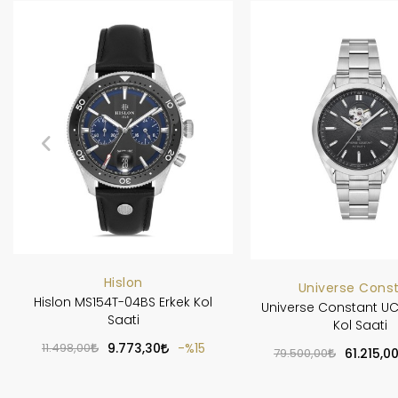
Hislon
Universe Cons
Hislon MS154T-04BS Erkek Kol
Universe Constant UC
Saati
Kol Saati
11.498,00
9.773,30
%15
79.500,00
61.215,0