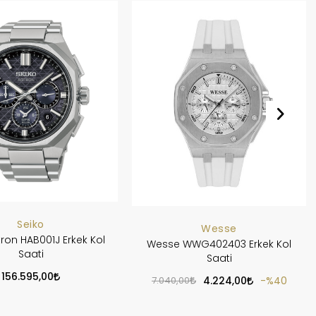
Seiko
Wesse
tron HAB001J Erkek Kol
Wesse WWG402403 Erkek Kol
Saati
Saati
156.595,00
7.040,00
4.224,00
%40