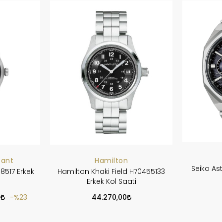
tant
Hamilton
Seiko As
8517 Erkek
Hamilton Khaki Field H70455133
Erkek Kol Saati
0
%23
44.270,00