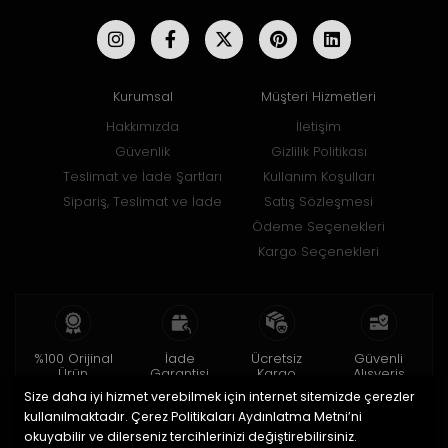
Kurumsal
Müşteri Hizmetleri
Hakkımızda
İletişim
Güvenlik
Gizlilik Politikası
Teslimat ve İade Şartları
Kullanım Koşulları
Sipariş, Teslimat ve İade
Satış Sözleşmesi
Ödeme Seçenekleri
Kargo Seçenekleri
%100 Orijinal
İade
Ücretsiz
Güvenli
Ürün
Garantisi
Kargo
Alışveriş
Size daha iyi hizmet verebilmek için internet sitemizde çerezler
2 yıl garanti
15 gün içinde
150 TL ve üzeri
256bit SSL ile
iade
kullanılmaktadır. Çerez Politikaları Aydınlatma Metni’ni
okuyabilir ve dilerseniz tercihlerinizi değiştirebilirsiniz.