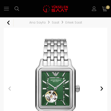
0
Ana Sayfa
Saat
Erkek Saat