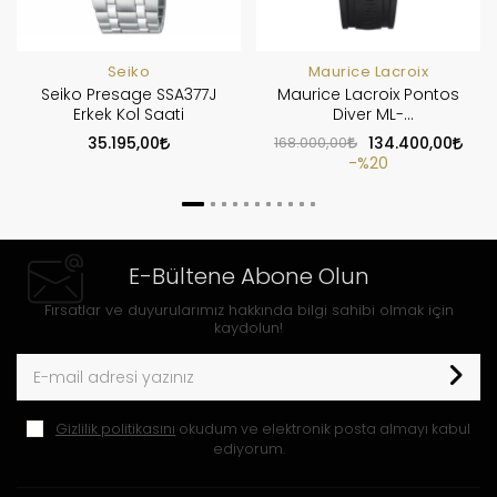
Seiko
Maurice Lacroix
Seiko Presage SSA377J
Maurice Lacroix Pontos
Erkek Kol Saati
Diver ML-
PT6248DLB00330-2
35.195,00
168.000,00
134.400,00
%20
E-Bültene Abone Olun
Fırsatlar ve duyurularımız hakkında bilgi sahibi olmak için
kaydolun!
Gizlilik politikasını
okudum ve elektronik posta almayı kabul
ediyorum.