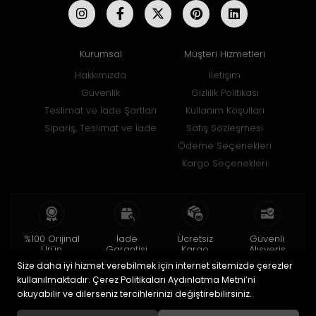
Kurumsal
Müşteri Hizmetleri
Hakkımızda
İletişim
Güvenlik
Gizlilik Politikası
Teslimat ve İade Şartları
Kullanım Koşulları
Sipariş, Teslimat ve İade
Satış Sözleşmesi
Ödeme Seçenekleri
Kargo Seçenekleri
%100 Orijinal
İade
Ücretsiz
Güvenli
Ürün
Garantisi
Kargo
Alışveriş
Size daha iyi hizmet verebilmek için internet sitemizde çerezler
2 yıl garanti
15 gün içinde
150 TL ve üzeri
256bit SSL ile
iade
kullanılmaktadır. Çerez Politikaları Aydınlatma Metni’ni
okuyabilir ve dilerseniz tercihlerinizi değiştirebilirsiniz.
© 2020
Uğur Aksesuar Saat
. Tüm hakları saklıdır.