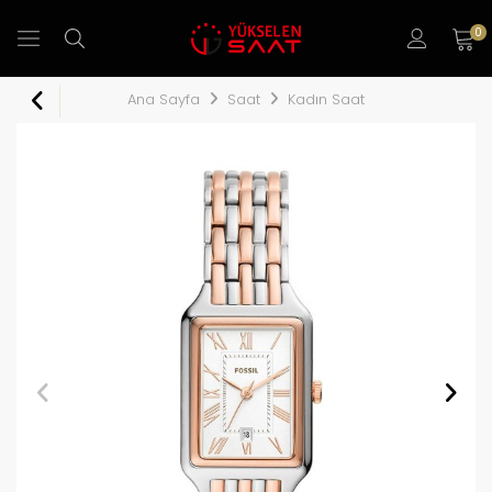
0
Ana Sayfa
Saat
Kadın Saat