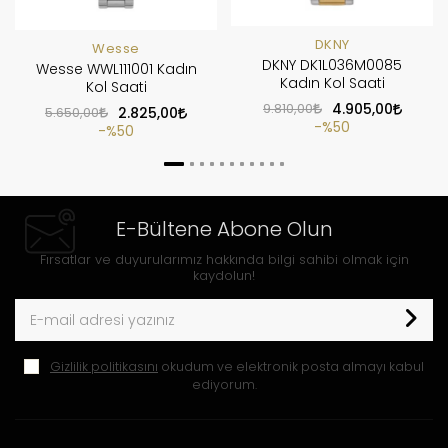
DKNY
Wesse
DKNY DK1L036M0085
Wesse WWL111001 Kadın
Kadın Kol Saati
Kol Saati
9.810,00
4.905,00
5.650,00
2.825,00
%50
%50
E-Bültene Abone Olun
Fırsatlar ve duyurularımız hakkında bilgi sahibi olmak için
kaydolun!
Gizlilik politikasını
okudum ve elektronik posta almayı kabul
ediyorum.