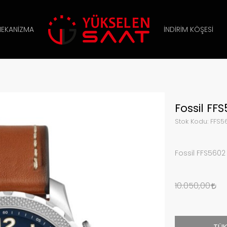
EKANIZMA
İNDIRIM KÖŞESI
Fossil FFS
Stok Kodu:
FFS5
Fossil FFS5602 
10.050,00
TÜK