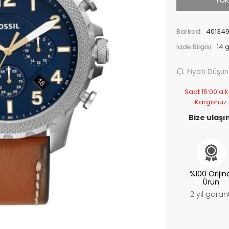
Barkod:
40134
İade Bilgisi:
Fiyatı Düşü
Saat 15:00'a k
Kargonuz
Bize ulaşın
%100 Orijin
Ürün
2 yıl garant