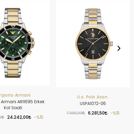
mporio Armani
U.s. Polo Assn.
Armani AR11695 Erkek
USPA1072-06
Kol Saati
7.390,00
6.281,50
%15
0
24.242,00
%15