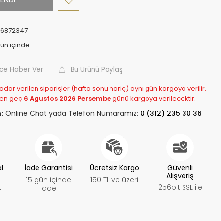
96872347
nce Haber Ver
Bu Ürünü Paylaş
adar verilen siparişler (hafta sonu hariç) aynı gün kargoya verilir.
 en geç
6 Agustos 2026 Persembe
günü kargoya verilecektir.
:
Online Chat yada Telefon Numaramız:
0 (312) 235 30 36
al
İade Garantisi
Ücretsiz Kargo
Güvenli
Alışveriş
15 gün içinde
150 TL ve üzeri
i
256bit SSL ile
iade