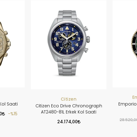
E
Citizen
Kol Saati
Emporio 
Citizen Eco Drive Chronograph
AT2480-81L Erkek Kol Saati
0
%15
28.520,0
24.174,00