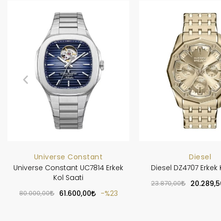
Universe Constant
Diesel
Universe Constant UC7814 Erkek
Diesel DZ4707 Erkek 
Kol Saati
23.870,00
20.289,5
80.000,00
61.600,00
%23