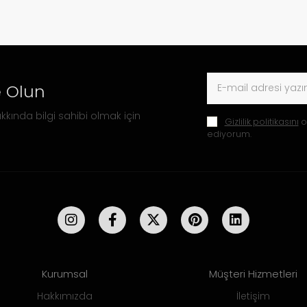
 Olun
kkında bilgi sahibi olmak için
Gizlilik politikasını
o
ediyorum.
Kurumsal
Müşteri Hizmetleri
Hakkımızda
İletişim