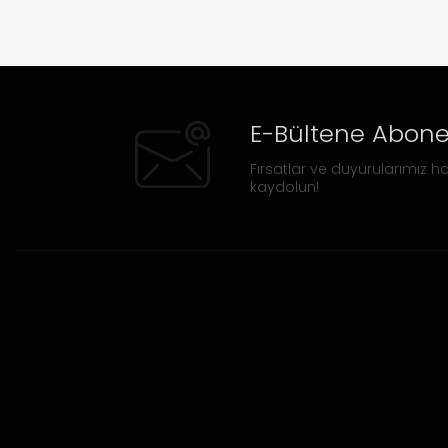
E-Bültene Abone
Fırsatlar ve duyurularımız ha
kaydolun!