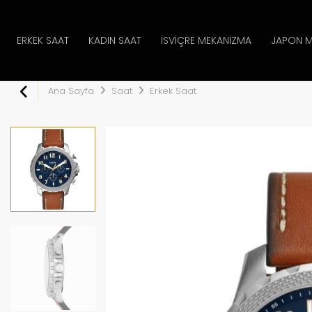
ERKEK SAAT
KADIN SAAT
İSVIÇRE MEKANIZMA
JAPON M
Ana Sayfa
Saat
Erkek Saat