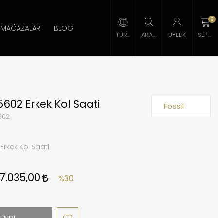
0
MAĞAZALAR
BLOG
TÜRK LIRASI
ARAMA
ÜYELIK
SEPETIM
5602 Erkek Kol Saati
Fossil
602
Erkek Kol Saati
7.035,00
%30
ENDİ