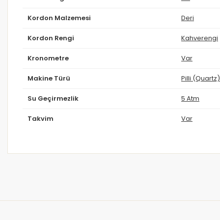
Kordon Malzemesi
Deri
Kordon Rengi
Kahverengi
Kronometre
Var
Makine Türü
Pilli (Quartz)
Su Geçirmezlik
5 Atm
Takvim
Var