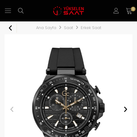
0
Ana Sayfa
Saat
Erkek Saat