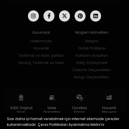
Kurumsal
Müşteri Hizmetleri
Hakkımızda
İletişim
Güvenlik
Gizlilik Politikası
Teslimat ve İade Şartları
Kullanım Koşulları
Sipariş, Teslimat ve İade
Satış Sözleşmesi
Ödeme Seçenekleri
Kargo Seçenekleri
%100 Orijinal
İade
Ücretsiz
Güvenli
Ürün
Garantisi
Kargo
Alışveriş
Size daha iyi hizmet verebilmek için internet sitemizde çerezler
2 yıl garanti
15 gün içinde
150 TL ve üzeri
256bit SSL ile
iade
kullanılmaktadır. Çerez Politikaları Aydınlatma Metni’ni