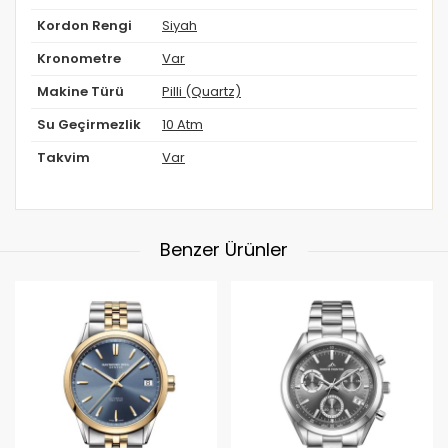
Kordon Rengi
Siyah
Kronometre
Var
Makine Türü
Pilli (Quartz)
Su Geçirmezlik
10 Atm
Takvim
Var
Benzer Ürünler