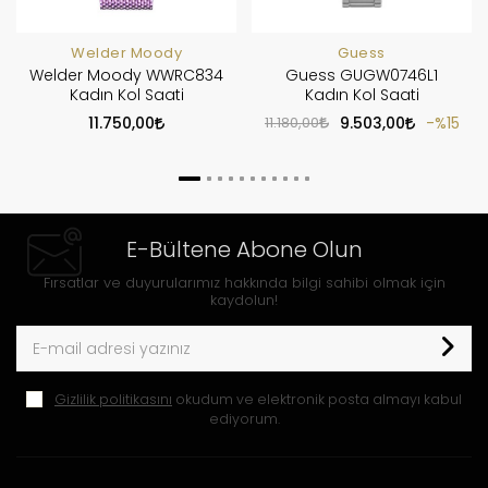
Welder Moody
Guess
Welder Moody WWRC834
Guess GUGW0746L1
Kadın Kol Saati
Kadın Kol Saati
11.750,00
11.180,00
9.503,00
%15
E-Bültene Abone Olun
Fırsatlar ve duyurularımız hakkında bilgi sahibi olmak için
kaydolun!
Gizlilik politikasını
okudum ve elektronik posta almayı kabul
ediyorum.