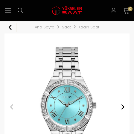
0
Ana Sayfa
Saat
Kadın Saat