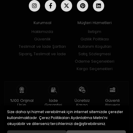
Kurumsal
Müşteri Hizmetleri
Hakkımızda
İletişim
Güvenlik
Gizlilik Politikası
Teslimat ve İade Şartları
Kullanım Koşulları
Sipariş, Teslimat ve İade
Satış Sözleşmesi
Ödeme Seçenekleri
Kargo Seçenekleri
%100 Orijinal
İade
Ücretsiz
Güvenli
Ürün
Garantisi
Kargo
Alışveriş
Size daha iyi hizmet verebilmek için internet sitemizde çerezler
2 yıl garanti
15 gün içinde
150 TL ve üzeri
256bit SSL ile
iade
kullanılmaktadır. Çerez Politikaları Aydınlatma Metni’ni
okuyabilir ve dilerseniz tercihlerinizi değiştirebilirsiniz.
© 2020
Uğur Aksesuar Saat
. Tüm hakları saklıdır.