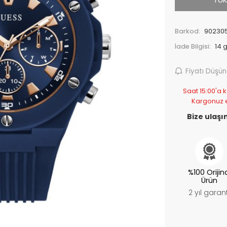
Barkod:
902305
İade Bilgisi:
Fiyatı Düşü
Saat 15:00'a k
Kargonuz 
Bize ulaşın
%100 Orijin
Ürün
2 yıl garant