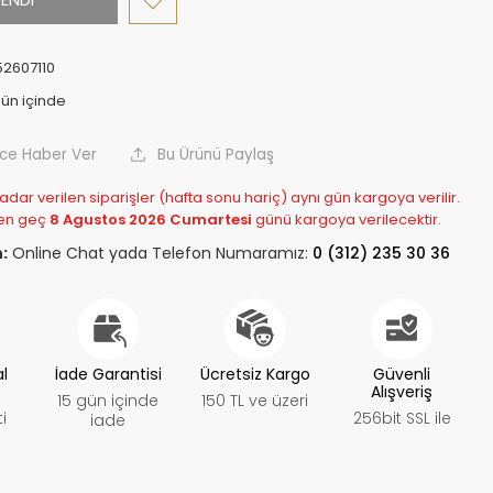
2607110
nce Haber Ver
Bu Ürünü Paylaş
adar verilen siparişler (hafta sonu hariç) aynı gün kargoya verilir.
en geç
8 Agustos 2026 Cumartesi
günü kargoya verilecektir.
:
Online Chat yada Telefon Numaramız:
0 (312) 235 30 36
al
İade Garantisi
Ücretsiz Kargo
Güvenli
Alışveriş
15 gün içinde
150 TL ve üzeri
i
256bit SSL ile
iade