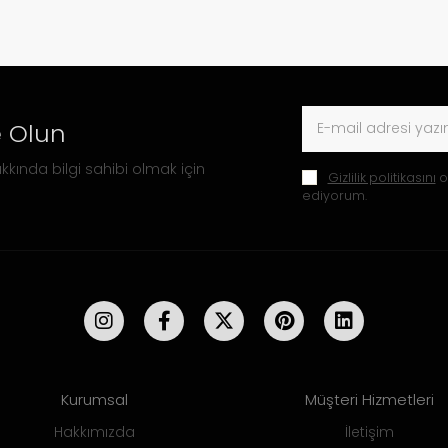
 Olun
kkında bilgi sahibi olmak için
Gizlilik politikasını
o
ediyorum.
Kurumsal
Müşteri Hizmetleri
Hakkımızda
İletişim