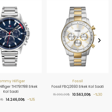
ommy Hilfiger
Fossil
lfiger TH1791788 Erkek
Fossil FBQ2693 Erkek Kol Saati
Kol Saati
15.090,00
10.563,00
%30
0
14.246,00
%15