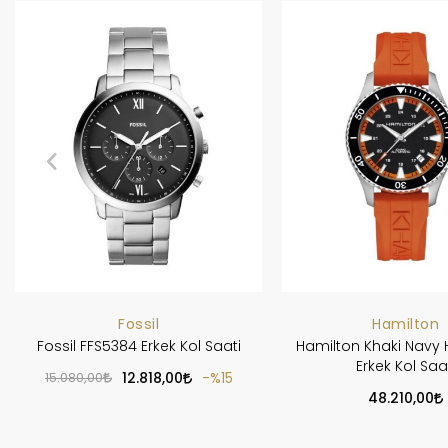
Fossil
Hamilton
Fossil FFS5384 Erkek Kol Saati
Hamilton Khaki Navy 
Erkek Kol Saa
15.080,00
12.818,00
%15
48.210,00