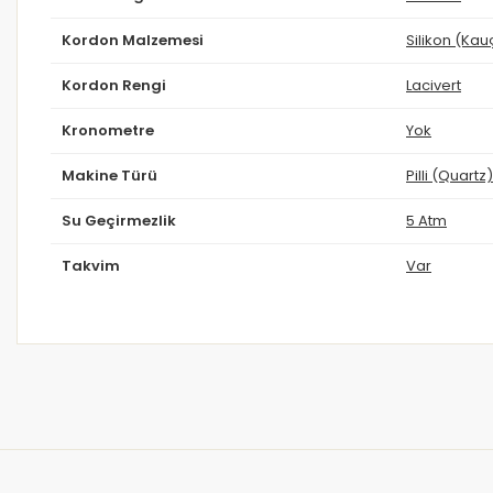
Kordon Malzemesi
Silikon (Kau
Kordon Rengi
Lacivert
Kronometre
Yok
Makine Türü
Pilli (Quartz)
Su Geçirmezlik
5 Atm
Takvim
Var