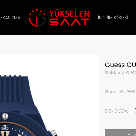
EKANIZMA
İNDIRIM KÖŞESI
Guess GU
Stok Kodu:
GUG
Guess GUGW02
8.840,00
TÜK