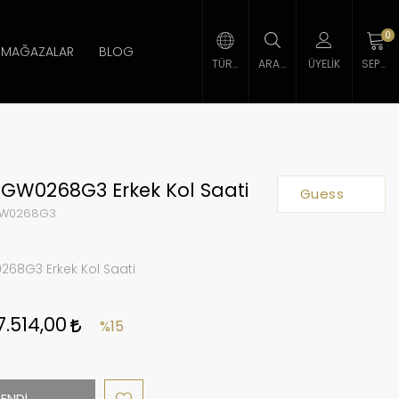
0
MAĞAZALAR
BLOG
TÜRK LIRASI
ARAMA
ÜYELIK
SEPETIM
GW0268G3 Erkek Kol Saati
Guess
W0268G3
68G3 Erkek Kol Saati
7.514,00
%15
ENDİ