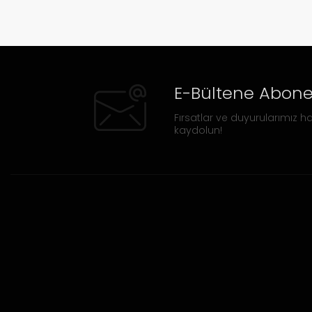
E-Bültene Abone
Fırsatlar ve duyurularımız ha
kaydolun!