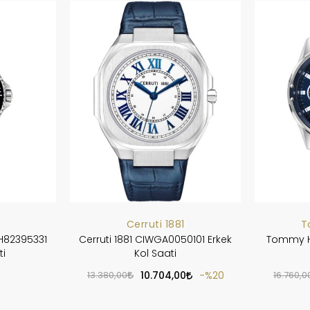
Cerruti 1881
T
H82395331
Cerruti 1881 CIWGA0050101 Erkek
Tommy Hi
ti
Kol Saati
13.380,00
10.704,00
%20
16.760,0