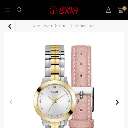
0
Ana Sayfa
Saat
Kadın Saat