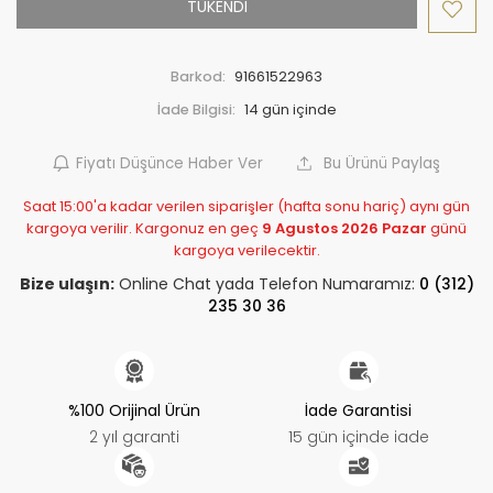
TÜKENDİ
Barkod:
91661522963
İade Bilgisi:
Fiyatı Düşünce Haber Ver
Bu Ürünü Paylaş
Saat 15:00'a kadar verilen siparişler (hafta sonu hariç) aynı gün
kargoya verilir. Kargonuz en geç
9 Agustos 2026 Pazar
günü
kargoya verilecektir.
Bize ulaşın:
Online Chat yada Telefon Numaramız:
0 (312)
235 30 36
%100 Orijinal Ürün
İade Garantisi
2 yıl garanti
15 gün içinde iade