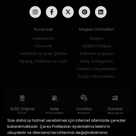
Kurumsal
Müşteri Hizmetleri
Hakkımızda
İletişim
Güvenlik
Gizlilik Politikası
Teslimat ve İade Şartları
Kullanım Koşulları
Sipariş, Teslimat ve İade
Satış Sözleşmesi
Ödeme Seçenekleri
Kargo Seçenekleri
%100 Orijinal
İade
Ücretsiz
Güvenli
Ürün
Garantisi
Kargo
Alışveriş
Size daha iyi hizmet verebilmek için internet sitemizde çerezler
2 yıl garanti
15 gün içinde
150 TL ve üzeri
256bit SSL ile
iade
kullanılmaktadır. Çerez Politikaları Aydınlatma Metni’ni
okuyabilir ve dilerseniz tercihlerinizi değiştirebilirsiniz.