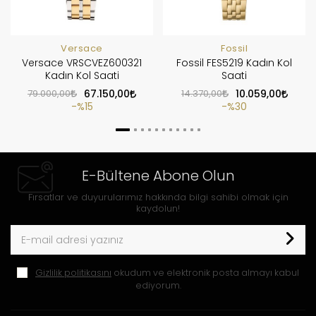
Versace
Fossil
Versace VRSCVEZ600321
Fossil FES5219 Kadın Kol
Kadın Kol Saati
Saati
79.000,00
67.150,00
14.370,00
10.059,00
%15
%30
E-Bültene Abone Olun
Fırsatlar ve duyurularımız hakkında bilgi sahibi olmak için
kaydolun!
Gizlilik politikasını
okudum ve elektronik posta almayı kabul
ediyorum.