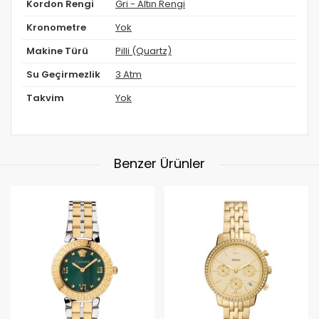
Kordon Rengi
Gri - Altın Rengi
Kronometre
Yok
Makine Türü
Pilli (Quartz)
Su Geçirmezlik
3 Atm
Takvim
Yok
Benzer Ürünler