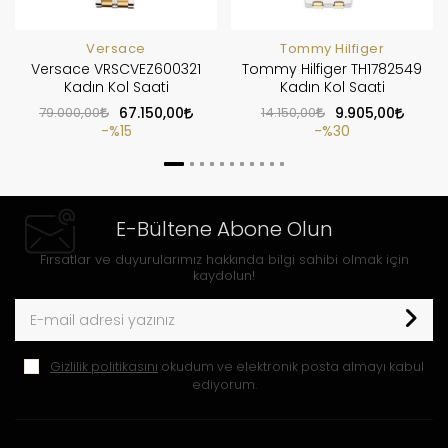
Versace
Tommy Hilfiger
Versace VRSCVEZ600321
Tommy Hilfiger TH1782549
Kadın Kol Saati
Kadın Kol Saati
79.000,00
67.150,00
14.150,00
9.905,00
%15
%30
E-Bültene Abone Olun
Fırsatlar ve duyurularımız hakkında bilgi sahibi olmak için
kaydolun!
Gizlilik politikasını
okudum ve elektronik posta almayı kabul
ediyorum.