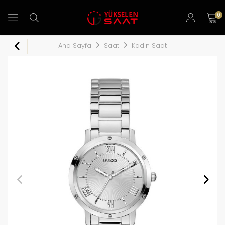
0
Ana Sayfa
Saat
Kadın Saat