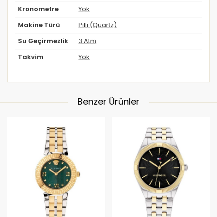
Kronometre
Yok
Makine Türü
Pilli (Quartz)
Su Geçirmezlik
3 Atm
Takvim
Yok
Benzer Ürünler