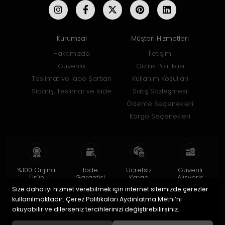
Kurumsal
Müşteri Hizmetleri
Hakkımızda
İletişim
Güvenlik
Gizlilik Politikası
Teslimat ve İade Şartları
Kullanım Koşulları
Sipariş, Teslimat ve İade
Satış Sözleşmesi
Ödeme Seçenekleri
Kargo Seçenekleri
%100 Orijinal
İade
Ücretsiz
Güvenli
Ürün
Garantisi
Kargo
Alışveriş
Size daha iyi hizmet verebilmek için internet sitemizde çerezler
2 yıl garanti
15 gün içinde
150 TL ve üzeri
256bit SSL ile
iade
kullanılmaktadır. Çerez Politikaları Aydınlatma Metni’ni
okuyabilir ve dilerseniz tercihlerinizi değiştirebilirsiniz.
© 2020
Uğur Aksesuar Saat
. Tüm hakları saklıdır.