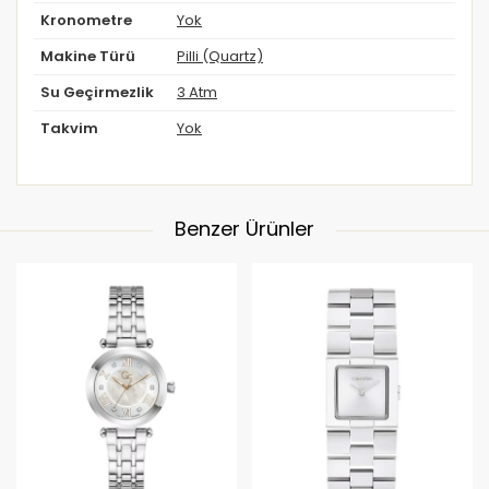
Kronometre
Yok
Makine Türü
Pilli (Quartz)
Su Geçirmezlik
3 Atm
Takvim
Yok
Benzer Ürünler