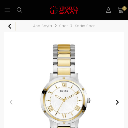
0
Ana Sayfa
Saat
Kadın Saat