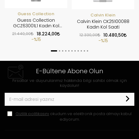
Guess Collection
Calvin Klein
Guess Collection
Calvin Klein CK25100088
GCZ63001L1 Kadın Kol
Kadın Kol Saati
Saati
21.440,00
18.224,00
12.330,00
10.480,50
%15
%15
E-Bültene Abone Olun
Fırsatlar ve duyurularımız hakkında bilgi sahibi olmak için
kaydolun!
Gizlilik politikasını
okudum ve elektronik posta almayı kabul
ediyorum.