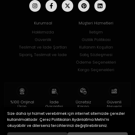
Kurumsal
Müşteri Hizmetleri
Hakkımızda
İletişim
Güvenlik
Gizlilik Politikası
Teslimat ve İade Şartları
Kullanım Koşulları
Sipariş, Teslimat ve İade
Satış Sözleşmesi
Ödeme Seçenekleri
Kargo Seçenekleri
%100 Orijinal
İade
Ücretsiz
Güvenli
Ürün
Garantisi
Kargo
Alışveriş
Size daha iyi hizmet verebilmek için internet sitemizde çerezler
2 yıl garanti
15 gün içinde
150 TL ve üzeri
256bit SSL ile
iade
kullanılmaktadır. Çerez Politikaları Aydınlatma Metni’ni
okuyabilir ve dilerseniz tercihlerinizi değiştirebilirsiniz.
© 2020
Uğur Aksesuar Saat
. Tüm hakları saklıdır.