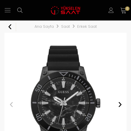
0
Ana Sayfa
Saat
Erkek Saat