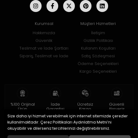
Kurumsal
Müşteri Hizmetleri
Hakkımızda
İletişim
Güvenlik
Gizlilik Politikası
Teslimat ve İade Şartları
Kullanım Koşulları
Sipariş, Teslimat ve İade
Satış Sözleşmesi
Ödeme Seçenekleri
Kargo Seçenekleri
%100 Orijinal
İade
Ücretsiz
Güvenli
Ürün
Garantisi
Kargo
Alışveriş
Size daha iyi hizmet verebilmek için internet sitemizde çerezler
2 yıl garanti
15 gün içinde
150 TL ve üzeri
256bit SSL ile
iade
kullanılmaktadır. Çerez Politikaları Aydınlatma Metni’ni
okuyabilir ve dilerseniz tercihlerinizi değiştirebilirsiniz.
© 2020
Uğur Aksesuar Saat
. Tüm hakları saklıdır.