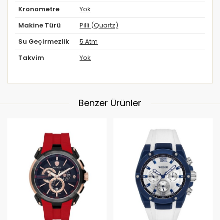
Kronometre
Yok
Makine Türü
Pilli (Quartz)
Su Geçirmezlik
5 Atm
Takvim
Yok
Benzer Ürünler