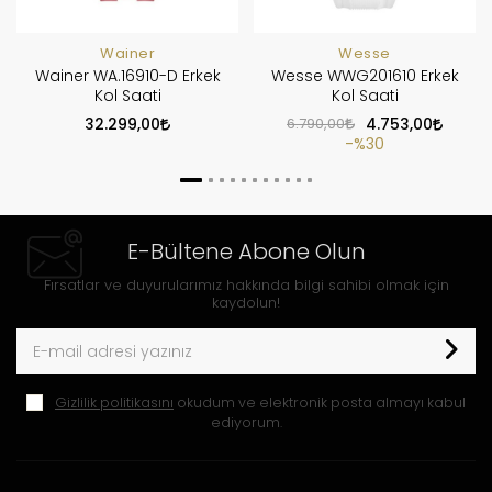
Wainer
Wesse
Wainer WA.16910-D Erkek
Wesse WWG201610 Erkek
Kol Saati
Kol Saati
32.299,00
6.790,00
4.753,00
%30
E-Bültene Abone Olun
Fırsatlar ve duyurularımız hakkında bilgi sahibi olmak için
kaydolun!
Gizlilik politikasını
okudum ve elektronik posta almayı kabul
ediyorum.