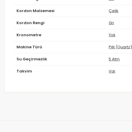
Kordon Malzemesi
Çelik
Kordon Rengi
Gri
Kronometre
Yok
Makine Türü
Pilli (Quartz)
Su Geçirmezlik
5 Atm
Takvim
Var