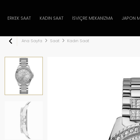
ERKEK SAAT
KADIN SAAT
İSVIÇRE MEKANIZMA
JAPON M
Ana Sayfa
Saat
Kadın Saat