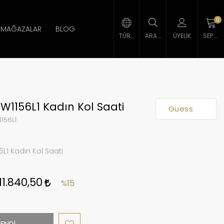
0
MAĞAZALAR
BLOG
TÜRK LIRASI
ARAMA
ÜYELIK
SEPETIM
1156L1 Kadın Kol Saati
Guess
156L1
L1 Kadın Kol Saati
11.840,50
%15
ENDİ