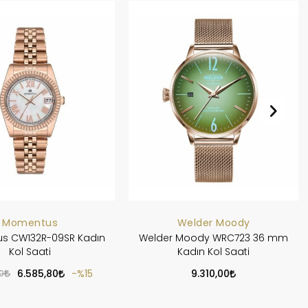
Momentus
Welder Moody
s CW132R-09SR Kadın
Welder Moody WRC723 36 mm
Kol Saati
Kadın Kol Saati
0
6.585,80
%15
9.310,00