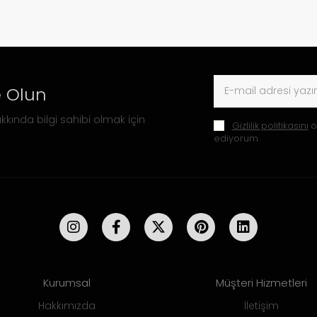
 Olun
kkında bilgi sahibi olmak için
Gizlilik politikasını
o
ediyorum.
Kurumsal
Müşteri Hizmetleri
Hakkımızda
İletişim