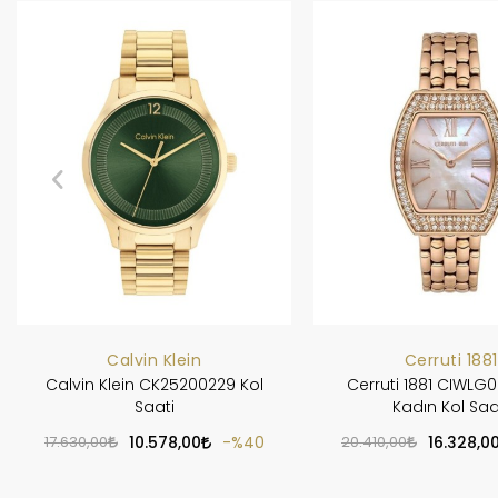
Calvin Klein
Cerruti 1881
Calvin Klein CK25200229 Kol
Cerruti 1881 CIWLG
Saati
Kadın Kol Saa
17.630,00
10.578,00
%40
20.410,00
16.328,0