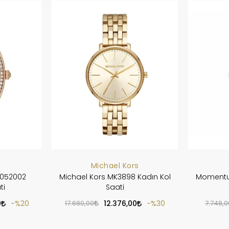
Michael Kors
0052002
Michael Kors MK3898 Kadın Kol
Momentu
ti
Saati
0
%20
17.680,00
12.376,00
%30
7.748,0