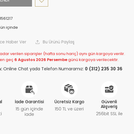
1561217
nce Haber Ver
Bu Ürünü Paylaş
adar verilen siparişler (hafta sonu hariç) aynı gün kargoya verilir.
 en geç
6 Agustos 2026 Persembe
günü kargoya verilecektir.
:
Online Chat yada Telefon Numaramız:
0 (312) 235 30 36
al
İade Garantisi
Ücretsiz Kargo
Güvenli
Alışveriş
15 gün içinde
150 TL ve üzeri
i
256bit SSL ile
iade