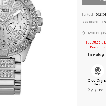
Barkod:
902301
İade Bilgisi:
Fiyatı Düşü
Saat 15:00'a k
Kargonuz
Bize ulaşın
%100 Orijin
Ürün
2 yıl garant