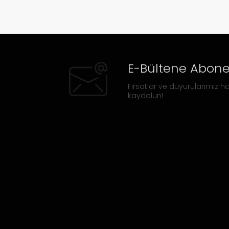
E-Bültene Abone
Fırsatlar ve duyurularımız ha
kaydolun!