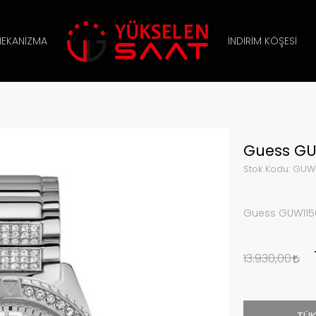
EKANIZMA
İNDIRIM KÖŞESI
Guess GUW
Stok Kodu:
GUW1
Guess GUW1156
13.930,00
TÜK