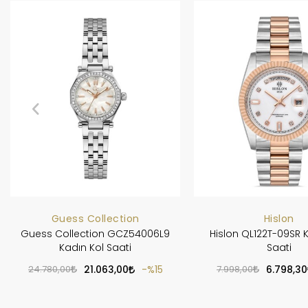
Guess Collection
Hislon
Guess Collection GCZ54006L9
Hislon QL122T-09SR 
Kadın Kol Saati
Saati
24.780,00
21.063,00
%15
7.998,00
6.798,30