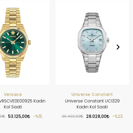
Versace
Universe Constant
VRSCVE0E00925 Kadın
Universe Constant UC1329
Kol Saati
Kadın Kol Saati
00
53.125,00
%15
36.400,00
28.028,00
%23