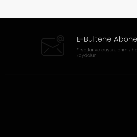
E-Bültene Abone
Fırsatlar ve duyurularımız ha
kaydolun!