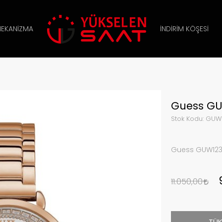
EKANIZMA
İNDIRIM KÖŞESI
Guess GUW
Stok Kodu:
GUW1
Guess GUW1231
11.050,00
TÜK