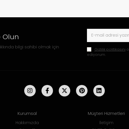
 Olun
kkında bilgi sahibi olmak için
Gizlilik politikasını
o
ediyorum.
Kurumsal
Müşteri Hizmetleri
Hakkımızda
İletişim