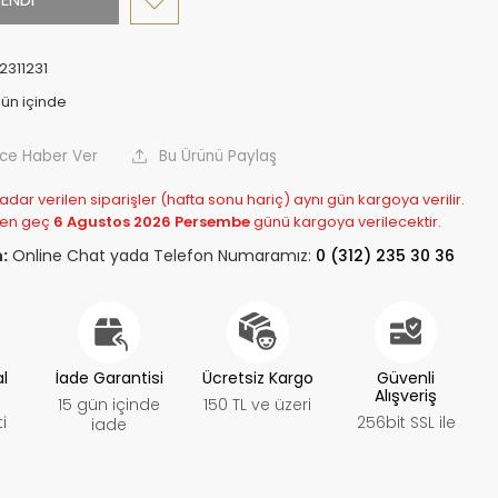
2311231
nce Haber Ver
Bu Ürünü Paylaş
adar verilen siparişler (hafta sonu hariç) aynı gün kargoya verilir.
 en geç
6 Agustos 2026 Persembe
günü kargoya verilecektir.
:
Online Chat yada Telefon Numaramız:
0 (312) 235 30 36
al
İade Garantisi
Ücretsiz Kargo
Güvenli
Alışveriş
15 gün içinde
150 TL ve üzeri
i
256bit SSL ile
iade