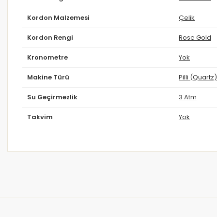
Kordon Malzemesi
Çelik
Kordon Rengi
Rose Gold
Kronometre
Yok
Makine Türü
Pilli (Quartz)
Su Geçirmezlik
3 Atm
Takvim
Yok