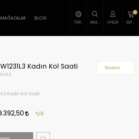
0
MAĞAZALAR
BLOG
TÜRK LIRASI
ARAMA
ÜYELIK
SEPETIM
1231L3 Kadın Kol Saati
Guess
231L3
L3 Kadın Kol Saati
9.392,50
%15
ENDİ