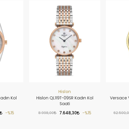
Hislon
Kadın Kol
Hislon QL119T-09SR Kadın Kol
Versace 
Saati
%15
8.998,00
7.648,30
%15
62.500,