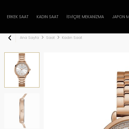
ERKEK SAAT
KADIN SAAT
İSVIÇRE MEKANIZMA
JAPON M
Ana Sayfa
Saat
Kadın Saat