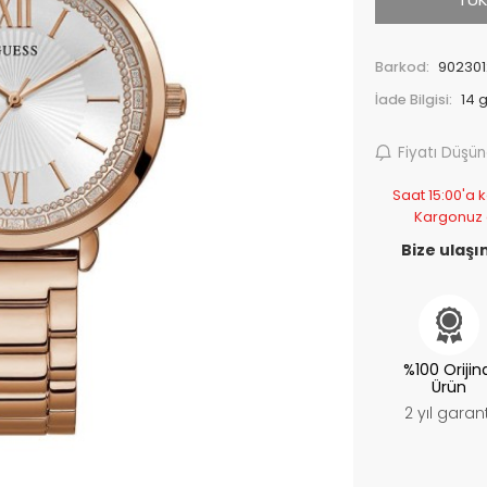
Barkod:
902301
İade Bilgisi:
Fiyatı Düşü
Saat 15:00'a k
Kargonuz
Bize ulaşın
%100 Orijin
Ürün
2 yıl garant