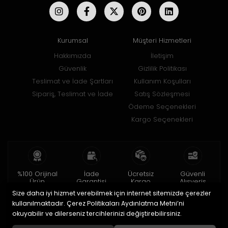
Kurumsal
Müşteri Hizmetleri
Hakkımızda
İletişim
Güvenlik
Gizlilik Politikası
Teslimat ve İade Şartları
Kullanım Koşulları
Sipariş, Teslimat ve İade
Satış Sözleşmesi
Ödeme Seçenekleri
Kargo Seçenekleri
%100 Orijinal
İade
Ücretsiz
Güvenli
Ürün
Garantisi
Kargo
Alışveriş
Size daha iyi hizmet verebilmek için internet sitemizde çerezler
2 yıl garanti
15 gün içinde
150 TL ve üzeri
256bit SSL ile
iade
kullanılmaktadır. Çerez Politikaları Aydınlatma Metni’ni
okuyabilir ve dilerseniz tercihlerinizi değiştirebilirsiniz.
© 2020
Uğur Aksesuar Saat
. Tüm hakları saklıdır.