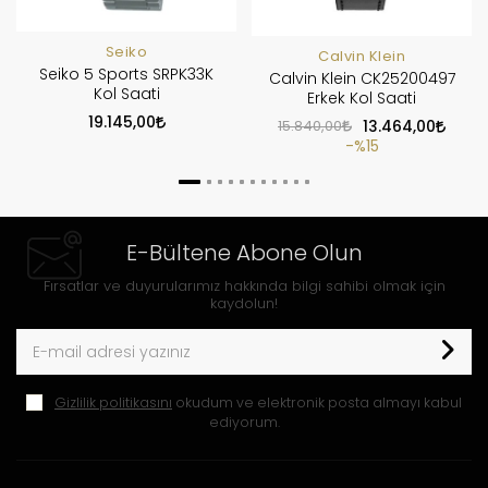
Seiko
Calvin Klein
Seiko 5 Sports SRPK33K
Calvin Klein CK25200497
Kol Saati
Erkek Kol Saati
19.145,00
15.840,00
13.464,00
%15
E-Bültene Abone Olun
Fırsatlar ve duyurularımız hakkında bilgi sahibi olmak için
kaydolun!
Gizlilik politikasını
okudum ve elektronik posta almayı kabul
ediyorum.