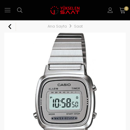
0
Ana Sayfa
Saat