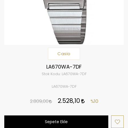
Casio
LA670WA-7DF
Stok Kodu:
LA670WA-7DF
LA670WA-7DF
2.528,10
2.809,00
%10
Sepete Ekle