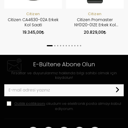
Citizen
Citizen
Citizen CA4630-02A Erkek
Citizen Promaster
Kol Saati
NY0120-01ZE Erkek Kol
Saati
19.345,00
20.829,00
E-Bültene Abone Olun
Fırsatlar ve duyurularımız hakkında bilgi sahibi olmak için
kaydolun!
Gizlilik politikasını
okudum ve elektronik posta almayı kabul
ediyorum.