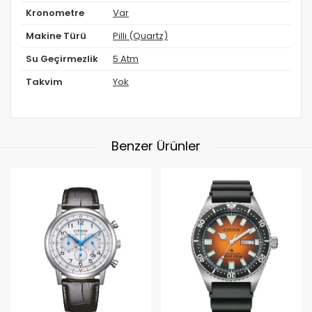
Kronometre
Var
Makine Türü
Pilli (Quartz)
Su Geçirmezlik
5 Atm
Takvim
Yok
Benzer Ürünler