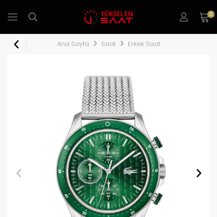
0
Ana Sayfa
Saat
Erkek Saat