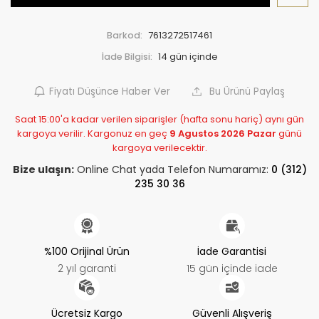
Barkod:
7613272517461
İade Bilgisi:
Fiyatı Düşünce Haber Ver
Bu Ürünü Paylaş
Saat 15:00'a kadar verilen siparişler (hafta sonu hariç) aynı gün
kargoya verilir. Kargonuz en geç
9 Agustos 2026 Pazar
günü
kargoya verilecektir.
Bize ulaşın:
Online Chat yada Telefon Numaramız:
0 (312)
235 30 36
%100 Orijinal Ürün
İade Garantisi
2 yıl garanti
15 gün içinde iade
Ücretsiz Kargo
Güvenli Alışveriş