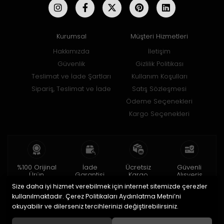
Kurumsal
Müşteri Hizmetleri
Hakkımızda
İletişim
Güvenlik
Gizlilik Politikası
Teslimat ve İade Şartları
Kullanım Koşulları
Sipariş, Teslimat ve İade
Satış Sözleşmesi
Ödeme Seçenekleri
Kargo Seçenekleri
%100 Orijinal
İade
Ücretsiz
Güvenli
Ürün
Garantisi
Kargo
Alışveriş
Size daha iyi hizmet verebilmek için internet sitemizde çerezler
2 yıl garanti
15 gün içinde
150 TL ve üzeri
256bit SSL ile
iade
kullanılmaktadır. Çerez Politikaları Aydınlatma Metni’ni
okuyabilir ve dilerseniz tercihlerinizi değiştirebilirsiniz.
© 2020
Uğur Aksesuar Saat
. Tüm hakları saklıdır.