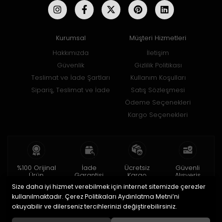
Kurumsal
Müşteri Hizmetleri
Hakkımızda
İletişim
Güvenlik
Gizlilik Politikası
Teslimat ve İade Şartları
Kullanım Koşulları
Sipariş, Teslimat ve İade
Satış Sözleşmesi
Ödeme Seçenekleri
Kargo Seçenekleri
%100 Orijinal
İade
Ücretsiz
Güvenli
Ürün
Garantisi
Kargo
Alışveriş
Size daha iyi hizmet verebilmek için internet sitemizde çerezler
2 yıl garanti
15 gün içinde
150 TL ve üzeri
256bit SSL ile
iade
kullanılmaktadır. Çerez Politikaları Aydınlatma Metni’ni
okuyabilir ve dilerseniz tercihlerinizi değiştirebilirsiniz.
© 2020
Uğur Aksesuar Saat
. Tüm hakları saklıdır.