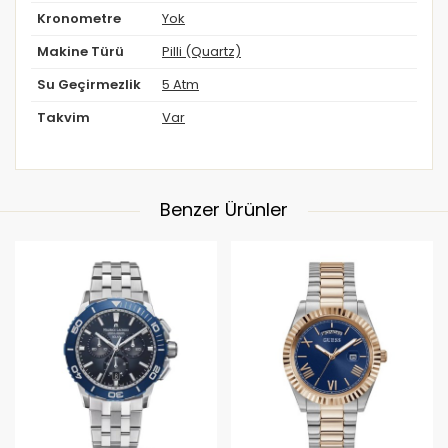
Kronometre
Yok
Makine Türü
Pilli (Quartz)
Su Geçirmezlik
5 Atm
Takvim
Var
Benzer Ürünler