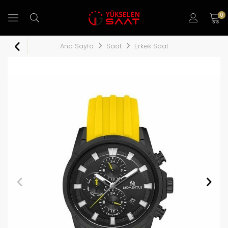
0
Ana Sayfa
Saat
Erkek Saat