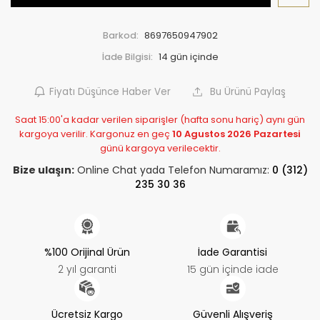
Barkod:
8697650947902
İade Bilgisi:
Fiyatı Düşünce Haber Ver
Bu Ürünü Paylaş
Saat 15:00'a kadar verilen siparişler (hafta sonu hariç) aynı gün
kargoya verilir. Kargonuz en geç
10 Agustos 2026 Pazartesi
günü kargoya verilecektir.
Bize ulaşın:
Online Chat yada Telefon Numaramız:
0 (312)
235 30 36
%100 Orijinal Ürün
İade Garantisi
2 yıl garanti
15 gün içinde iade
Ücretsiz Kargo
Güvenli Alışveriş