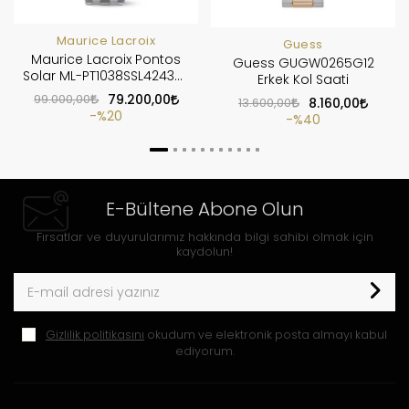
Maurice Lacroix
Guess
Maurice Lacroix Pontos
Guess GUGW0265G12
Solar ML-PT1038SSL42430-
Erkek Kol Saati
1
99.000,00
79.200,00
13.600,00
8.160,00
%20
%40
E-Bültene Abone Olun
Fırsatlar ve duyurularımız hakkında bilgi sahibi olmak için
kaydolun!
Gizlilik politikasını
okudum ve elektronik posta almayı kabul
ediyorum.