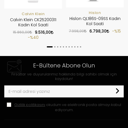
Hislon
Calvin Klein
Hislon QL186S-09SS Kadın
Calvin Klein CK25200311
Kol Saati
Kadın Kol Saati
7.998,00
6.798,30
%15
15.860,00
9.516,00
%40
E-Bültene Abone Olun
Fırsatlar ve duyurularımız hakkında bilgi sahibi olmak için
kaydolun!
Gizlilik politikasını
okudum ve elektronik posta almayı kabul
ediyorum.