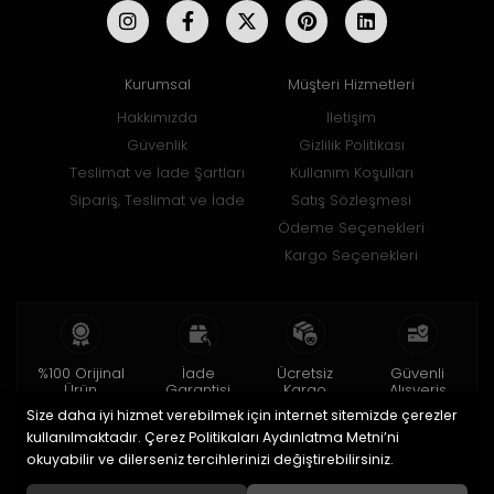
Kurumsal
Müşteri Hizmetleri
Hakkımızda
İletişim
Güvenlik
Gizlilik Politikası
Teslimat ve İade Şartları
Kullanım Koşulları
Sipariş, Teslimat ve İade
Satış Sözleşmesi
Ödeme Seçenekleri
Kargo Seçenekleri
%100 Orijinal
İade
Ücretsiz
Güvenli
Ürün
Garantisi
Kargo
Alışveriş
Size daha iyi hizmet verebilmek için internet sitemizde çerezler
2 yıl garanti
15 gün içinde
150 TL ve üzeri
256bit SSL ile
iade
kullanılmaktadır. Çerez Politikaları Aydınlatma Metni’ni
okuyabilir ve dilerseniz tercihlerinizi değiştirebilirsiniz.
© 2020
Uğur Aksesuar Saat
. Tüm hakları saklıdır.