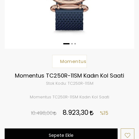
Momentus
Momentus TC250R-11SM Kadın Kol Saati
Stok Kodu:
TC250R-11SM
Momentus TC250R-11SM Kadın Kol Saati
8.923,30
10.498,00
%15
Sepete Ekle