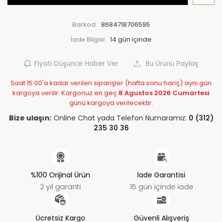
Barkod:
8684718706595
İade Bilgisi:
Fiyatı Düşünce Haber Ver
Bu Ürünü Paylaş
Saat 15:00'a kadar verilen siparişler (hafta sonu hariç) aynı gün
kargoya verilir. Kargonuz en geç
8 Agustos 2026 Cumartesi
günü kargoya verilecektir.
Bize ulaşın:
Online Chat yada Telefon Numaramız:
0 (312)
235 30 36
%100 Orijinal Ürün
İade Garantisi
2 yıl garanti
15 gün içinde iade
Ücretsiz Kargo
Güvenli Alışveriş