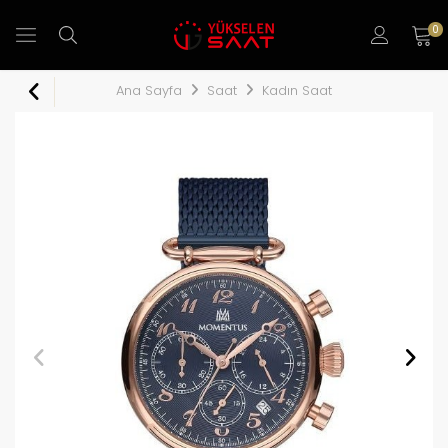
0
Ana Sayfa
Saat
Kadın Saat