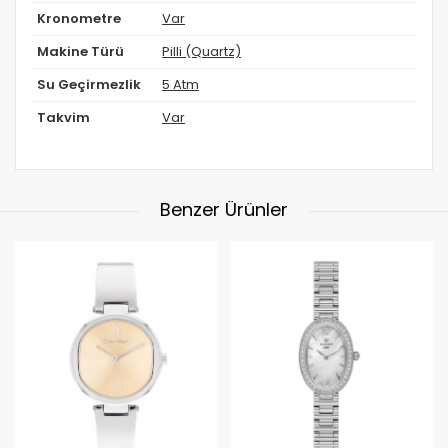
Kronometre
Var
Makine Türü
Pilli (Quartz)
Su Geçirmezlik
5 Atm
Takvim
Var
Benzer Ürünler