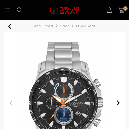
0
Ana Sayfa
Saat
Erkek Saat