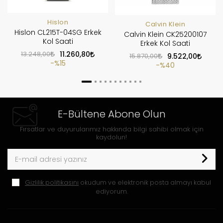
Hislon
Calvin Klein
Hislon CL215T-04SG Erkek
Calvin Klein CK25200107
Kol Saati
Erkek Kol Saati
13.248,00
11.260,80
15.870,00
9.522,00
%15
%40
E-Bültene Abone Olun
Fırsatlar ve duyurularımız hakkında bilgi sahibi olmak için
kaydolun!
Gizlilik politikasını
okudum ve elektronik posta almayı kabul
ediyorum.