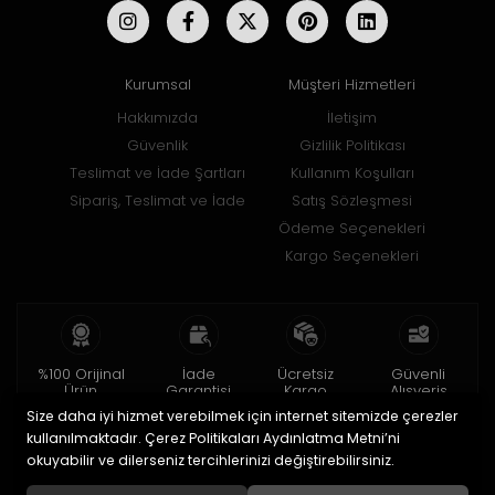
Kurumsal
Müşteri Hizmetleri
Hakkımızda
İletişim
Güvenlik
Gizlilik Politikası
Teslimat ve İade Şartları
Kullanım Koşulları
Sipariş, Teslimat ve İade
Satış Sözleşmesi
Ödeme Seçenekleri
Kargo Seçenekleri
%100 Orijinal
İade
Ücretsiz
Güvenli
Ürün
Garantisi
Kargo
Alışveriş
Size daha iyi hizmet verebilmek için internet sitemizde çerezler
2 yıl garanti
15 gün içinde
150 TL ve üzeri
256bit SSL ile
iade
kullanılmaktadır. Çerez Politikaları Aydınlatma Metni’ni
okuyabilir ve dilerseniz tercihlerinizi değiştirebilirsiniz.
© 2020
Uğur Aksesuar Saat
. Tüm hakları saklıdır.