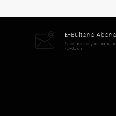
E-Bültene Abone
Fırsatlar ve duyurularımız ha
kaydolun!