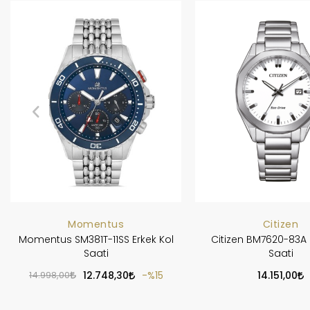
Momentus
Citizen
Momentus SM381T-11SS Erkek Kol
Citizen BM7620-83A 
Saati
Saati
14.998,00
12.748,30
%15
14.151,00