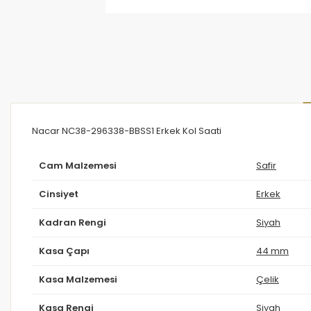
Nacar NC38-296338-BBSS1 Erkek Kol Saati
Cam Malzemesi
Safir
Cinsiyet
Erkek
Kadran Rengi
Siyah
Kasa Çapı
44 mm
Kasa Malzemesi
Çelik
Kasa Rengi
Siyah