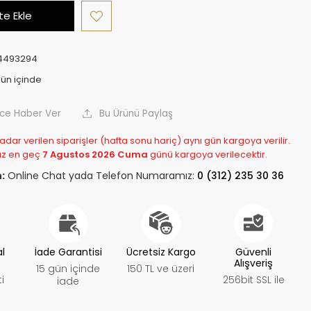
e Ekle
4493294
nce Haber Ver
Bu Ürünü Paylaş
adar verilen siparişler (hafta sonu hariç) aynı gün kargoya verilir.
z en geç
7 Agustos 2026 Cuma
günü kargoya verilecektir.
:
Online Chat yada Telefon Numaramız:
0 (312) 235 30 36
al
İade Garantisi
Ücretsiz Kargo
Güvenli
Alışveriş
15 gün içinde
150 TL ve üzeri
i
256bit SSL ile
iade