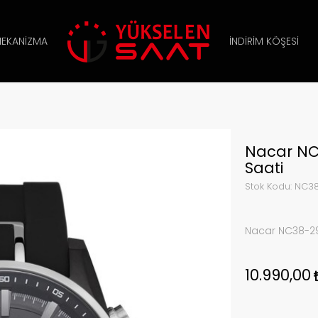
EKANIZMA
İNDIRIM KÖŞESI
Nacar NC
Saati
Stok Kodu:
NC38
Nacar NC38-29
10.990,00