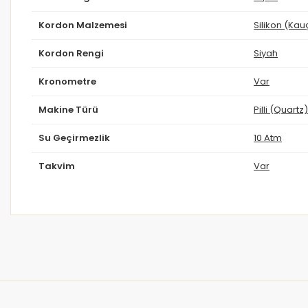
Kordon Malzemesi
Silikon (Kau
Kordon Rengi
Siyah
Kronometre
Var
Makine Türü
Pilli (Quartz)
Su Geçirmezlik
10 Atm
Takvim
Var