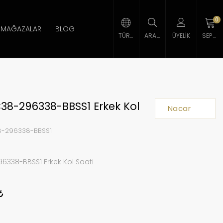
0
MAĞAZALAR
BLOG
TÜRK LIRASI
ARAMA
ÜYELIK
SEPETIM
38-296338-BBSS1 Erkek Kol
Nacar
-296338-BBSS1
6338-BBSS1 Erkek Kol Saati