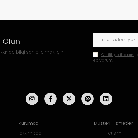
 Olun
kkında bilgi sahibi olmak için
Gizlilik politikasını
o
ediyorum.
Kurumsal
Müşteri Hizmetleri
Hakkımızda
İletişim