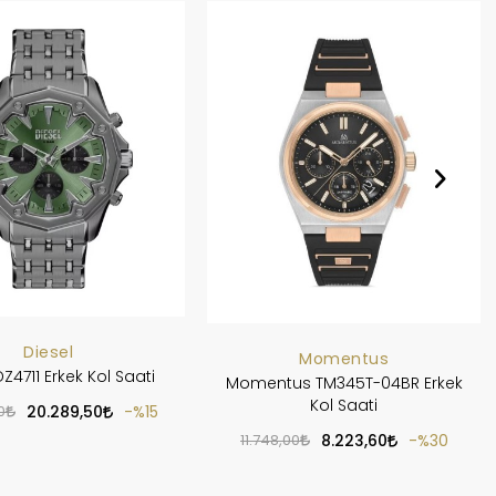
Diesel
Momentus
DZ4711 Erkek Kol Saati
Momentus TM345T-04BR Erkek
Kol Saati
0
20.289,50
%15
11.748,00
8.223,60
%30