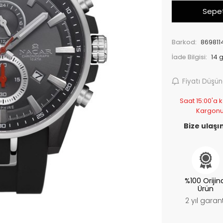
Sepet
Barkod:
869811
İade Bilgisi:
Fiyatı Düşü
Saat 15:00'a k
Kargonu
Bize ulaşın
%100 Orijin
Ürün
2 yıl garant