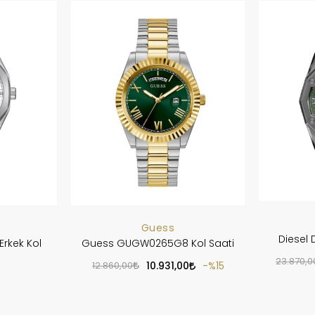
Guess
Diesel 
Erkek Kol
Guess GUGW0265G8 Kol Saati
23.870,0
12.860,00
10.931,00
%15