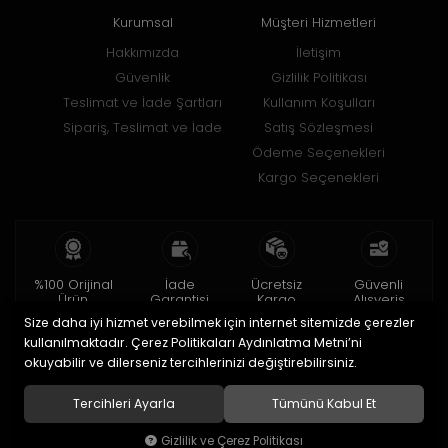
Kurumsal
Müşteri Hizmetleri
Hakkımızda
İletişim
Güvenlik
Gizlilik Politikası
Teslimat ve İade Şartları
Kullanım Koşulları
Sipariş, Teslimat ve İade
Satış Sözleşmesi
Ödeme Seçenekleri
Kargo Seçenekleri
%100 Orijinal
İade
Ücretsiz
Güvenli
Ürün
Garantisi
Kargo
Alışveriş
Size daha iyi hizmet verebilmek için internet sitemizde çerezler
2 yıl garanti
15 gün içinde
150 TL ve üzeri
256bit SSL ile
iade
kullanılmaktadır. Çerez Politikaları Aydınlatma Metni’ni
okuyabilir ve dilerseniz tercihlerinizi değiştirebilirsiniz.
© 2020
Uğur Aksesuar Saat
. Tüm hakları saklıdır.
Tercihleri Ayarla
Tümünü Kabul Et
Gizlilik ve Çerez Politikası