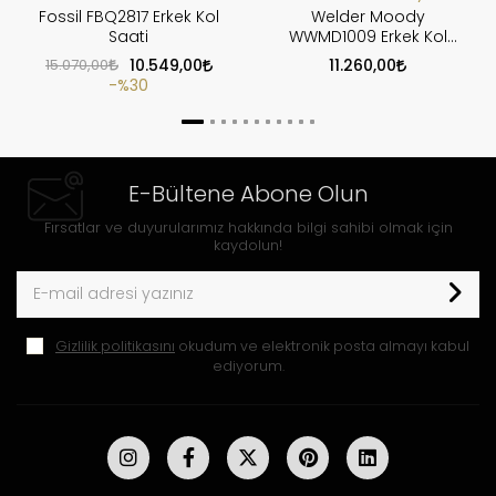
Fossil FBQ2817 Erkek Kol
Welder Moody
Saati
WWMD1009 Erkek Kol
Saati
15.070,00
10.549,00
11.260,00
%30
E-Bültene Abone Olun
Fırsatlar ve duyurularımız hakkında bilgi sahibi olmak için
kaydolun!
Gizlilik politikasını
okudum ve elektronik posta almayı kabul
ediyorum.