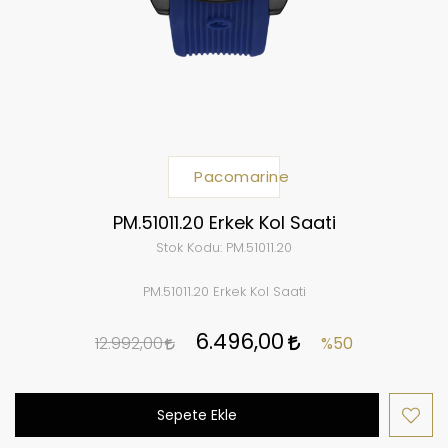
Pacomarine
PM.51011.20 Erkek Kol Saati
Stok Kodu:
PM.51011.20
PM.51011.20 Erkek Kol Saati
6.496,00
12.992,00
%50
Sepete Ekle