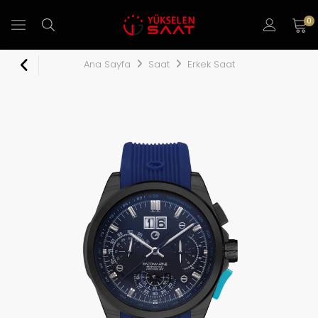
0
Ana Sayfa
Saat
Erkek Saat