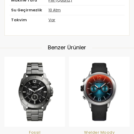
Makine Türü
Pilli (Quartz)
Su Geçirmezlik
10 Atm
Takvim
Var
Benzer Ürünler
Fossil
Welder Moody