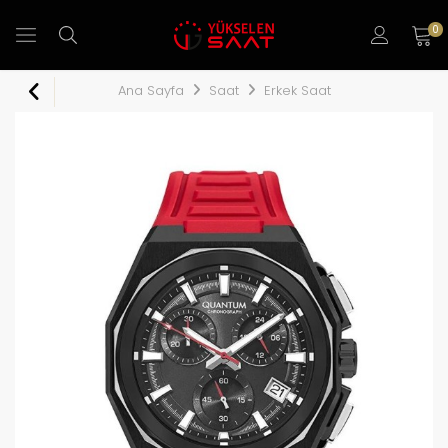
0
Ana Sayfa
Saat
Erkek Saat