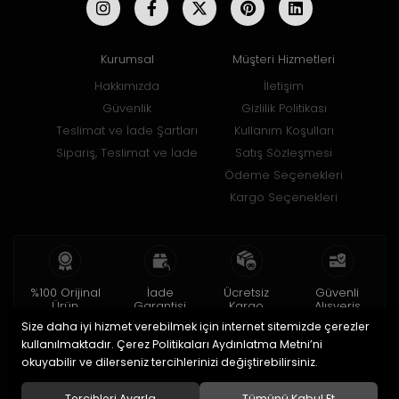
Kurumsal
Müşteri Hizmetleri
Hakkımızda
İletişim
Güvenlik
Gizlilik Politikası
Teslimat ve İade Şartları
Kullanım Koşulları
Sipariş, Teslimat ve İade
Satış Sözleşmesi
Ödeme Seçenekleri
Kargo Seçenekleri
%100 Orijinal
İade
Ücretsiz
Güvenli
Ürün
Garantisi
Kargo
Alışveriş
Size daha iyi hizmet verebilmek için internet sitemizde çerezler
2 yıl garanti
15 gün içinde
150 TL ve üzeri
256bit SSL ile
iade
kullanılmaktadır. Çerez Politikaları Aydınlatma Metni’ni
okuyabilir ve dilerseniz tercihlerinizi değiştirebilirsiniz.
© 2020
Uğur Aksesuar Saat
. Tüm hakları saklıdır.