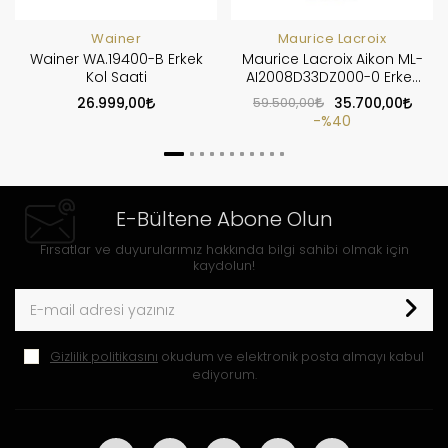
Wainer
Maurice Lacroix
Wainer WA.19400-B Erkek
Maurice Lacroix Aikon ML-
Kol Saati
AI2008D33DZ000-0 Erkek
Kol Saati
26.999,00
59.500,00
35.700,00
%40
E-Bültene Abone Olun
Fırsatlar ve duyurularımız hakkında bilgi sahibi olmak için
kaydolun!
Gizlilik politikasını
okudum ve elektronik posta almayı kabul
ediyorum.