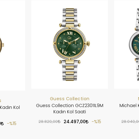
Guess Collection
s
Guess Collection GCZ23011L9M
Michael 
Kadın Kol
Kadın Kol Saati
28.820,00
24.497,00
%15
28.040,0
0
%15