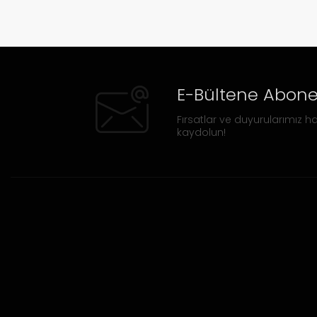
E-Bültene Abone
Fırsatlar ve duyurularımız ha
kaydolun!