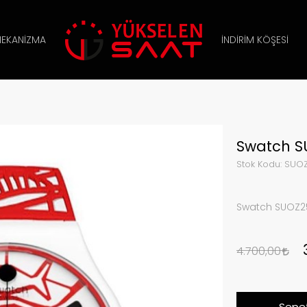
EKANIZMA
İNDIRIM KÖŞESI
Swatch S
Stok Kodu:
SUO
Swatch SUOZ25
4.700,00
Sepet