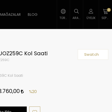
0
MAĞAZALAR
BLOG
TÜRK LIRASI
ARAMA
ÜYELIK
SEPETIM
UOZ259C Kol Saati
Swatch
Z259C
9C Kol Saati
3.760,00
%20
e Ekle