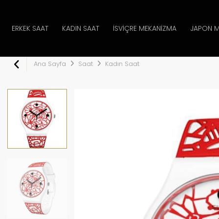
ERKEK SAAT
KADIN SAAT
İSVIÇRE MEKANIZMA
JAPON M
Ana Sayfa
Saat
Kadın Saat