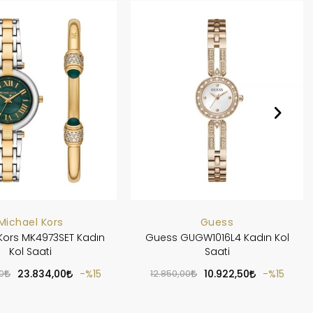
Michael Kors
Guess
Kors MK4973SET Kadın
Guess GUGW1016L4 Kadın Kol
Kol Saati
Saati
0
23.834,00
%15
12.850,00
10.922,50
%15