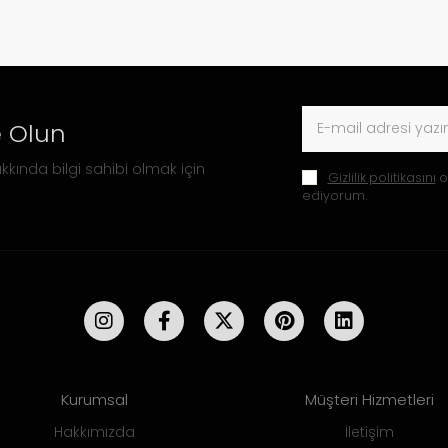
 Olun
kkında bilgi sahibi olmak için
Gizlilik politikasını
o
ediyorum.
Kurumsal
Müşteri Hizmetleri
Hakkımızda
İletişim