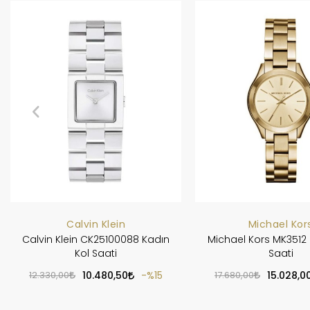
Calvin Klein
Michael Kor
Calvin Klein CK25100088 Kadın
Michael Kors MK3512 
Kol Saati
Saati
12.330,00
10.480,50
%15
17.680,00
15.028,0