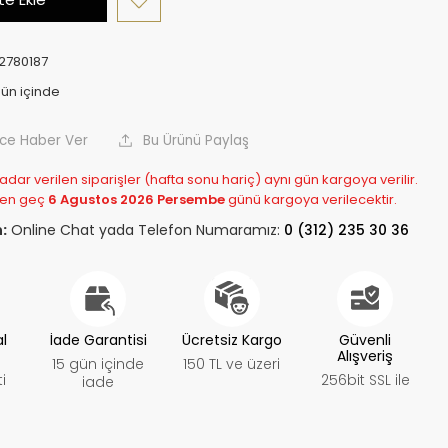
2780187
nce Haber Ver
Bu Ürünü Paylaş
adar verilen siparişler (hafta sonu hariç) aynı gün kargoya verilir.
 en geç
6 Agustos 2026 Persembe
günü kargoya verilecektir.
:
Online Chat yada Telefon Numaramız:
0 (312) 235 30 36
al
İade Garantisi
Ücretsiz Kargo
Güvenli
Alışveriş
15 gün içinde
150 TL ve üzeri
i
256bit SSL ile
iade