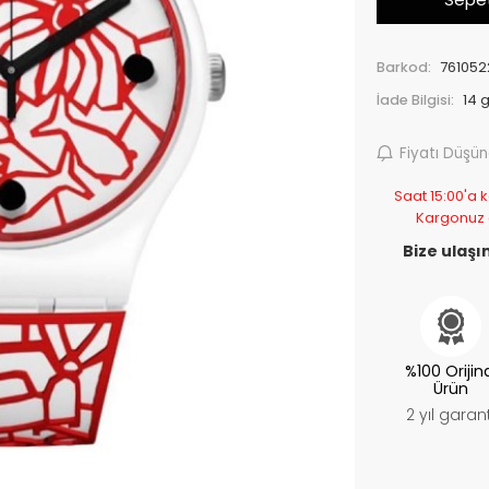
Barkod:
761052
İade Bilgisi:
Fiyatı Düşü
Saat 15:00'a k
Kargonuz
Bize ulaşın
%100 Orijin
Ürün
2 yıl garant