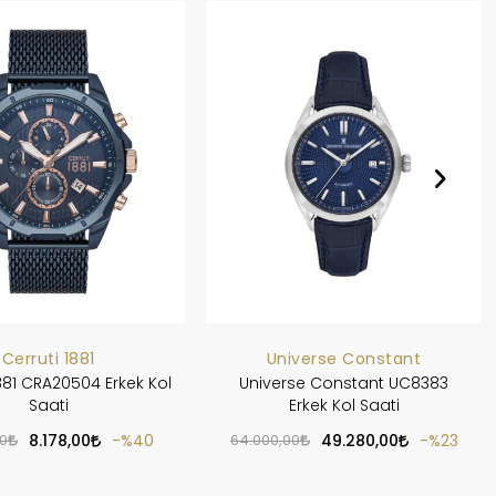
Cerruti 1881
Universe Constant
881 CRA20504 Erkek Kol
Universe Constant UC8383
Saati
Erkek Kol Saati
00
8.178,00
%40
64.000,00
49.280,00
%23