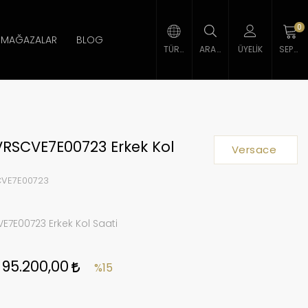
0
MAĞAZALAR
BLOG
TÜRK LIRASI
ARAMA
ÜYELIK
SEPETIM
VRSCVE7E00723 Erkek Kol
Versace
VE7E00723
E7E00723 Erkek Kol Saati
95.200,00
%15