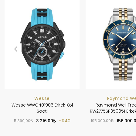
Wesse
Raymond We
Wesse WWG401906 Erkek Kol
Raymond Weil Fre
Saati
RW2775SP350051 Erkek
5.360,00
3.216,00
%40
195.000,00
156.000,