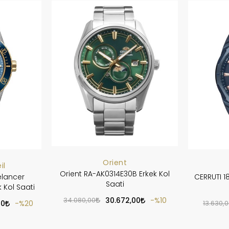
Orient
il
Orient RA-AK0314E30B Erkek Kol
elancer
CERRUTI 1
Saati
 Kol Saati
34.080,00
30.672,00
%10
00
%20
13.630,