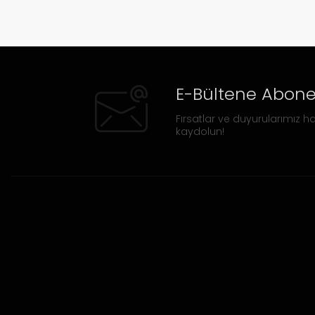
E-Bültene Abone
Fırsatlar ve duyurularımız ha
kaydolun!