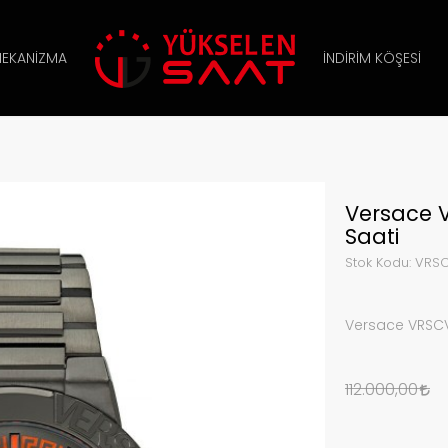
EKANIZMA
İNDIRIM KÖŞESI
Versace 
Saati
Stok Kodu:
VRSC
Versace VRSCV
112.000,00