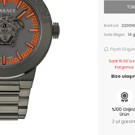
TÜK
Barkod:
220019
İade Bilgisi:
Fiyatı Düşü
Saat 15:00'a k
Kargonuz
Bize ulaşın
%100 Orijin
Ürün
2 yıl garant