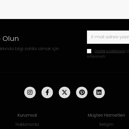
 Olun
kkında bilgi sahibi olmak için
Gizlilik politikasını
o
ediyorum.
Kurumsal
Müşteri Hizmetleri
Hakkımızda
İletişim