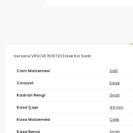
Versace VRSCVE7E00723 Erkek Kol Saati
Cam Malzemesi
Safir
Cinsiyet
Erkek
Kadran Rengi
Siyah
Kasa Çapı
44 mm
Kasa Malzemesi
Çelik
Kasa Rengi
Siyah