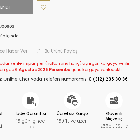
ENDİ
700603
nce Haber Ver
Bu Ürünü Paylaş
adar verilen siparişler (hafta sonu hariç) aynı gün kargoya verilir.
 en geç
6 Agustos 2026 Persembe
günü kargoya verilecektir.
:
Online Chat yada Telefon Numaramız:
0 (312) 235 30 36
al
İade Garantisi
Ücretsiz Kargo
Güvenli
Alışveriş
15 gün içinde
150 TL ve üzeri
i
256bit SSL ile
iade