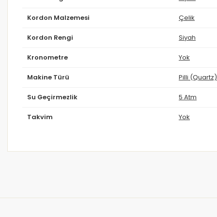
Kordon Malzemesi
Çelik
Kordon Rengi
Siyah
Kronometre
Yok
Makine Türü
Pilli (Quartz)
Su Geçirmezlik
5 Atm
Takvim
Yok