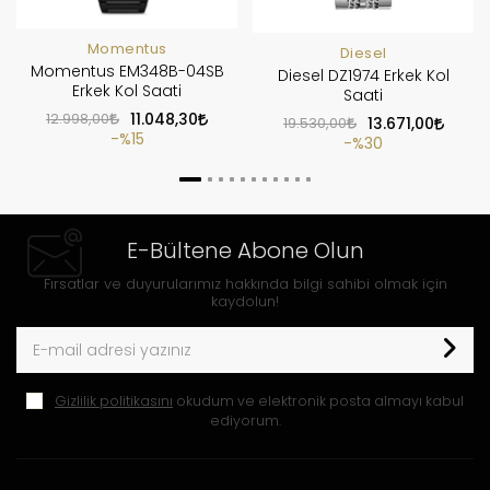
Momentus
Diesel
Momentus EM348B-04SB
Diesel DZ1974 Erkek Kol
Erkek Kol Saati
Saati
12.998,00
11.048,30
19.530,00
13.671,00
%15
%30
E-Bültene Abone Olun
Fırsatlar ve duyurularımız hakkında bilgi sahibi olmak için
kaydolun!
Gizlilik politikasını
okudum ve elektronik posta almayı kabul
ediyorum.