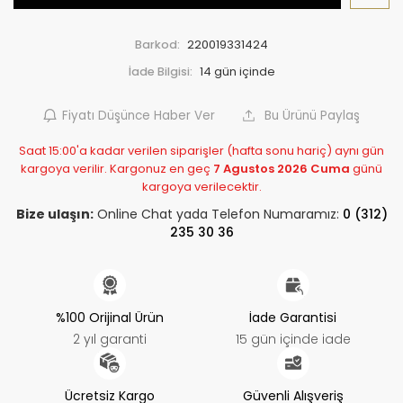
Barkod:
220019331424
İade Bilgisi:
Fiyatı Düşünce Haber Ver
Bu Ürünü Paylaş
Saat 15:00'a kadar verilen siparişler (hafta sonu hariç) aynı gün
kargoya verilir. Kargonuz en geç
7 Agustos 2026 Cuma
günü
kargoya verilecektir.
Bize ulaşın:
Online Chat yada Telefon Numaramız:
0 (312)
235 30 36
%100 Orijinal Ürün
İade Garantisi
2 yıl garanti
15 gün içinde iade
Ücretsiz Kargo
Güvenli Alışveriş