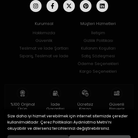
Kurumsal
Müşteri Hizmetleri
Hakkımızda
İletişim
Güvenlik
Gizlilik Politikası
Teslimat ve İade Şartları
Kullanım Koşulları
Sipariş, Teslimat ve İade
Satış Sözleşmesi
Ödeme Seçenekleri
Kargo Seçenekleri
%100 Orijinal
İade
Ücretsiz
Güvenli
Ürün
Garantisi
Kargo
Alışveriş
Size daha iyi hizmet verebilmek için internet sitemizde çerezler
2 yıl garanti
15 gün içinde
150 TL ve üzeri
256bit SSL ile
iade
kullanılmaktadır. Çerez Politikaları Aydınlatma Metni’ni
okuyabilir ve dilerseniz tercihlerinizi değiştirebilirsiniz.
© 2020
Uğur Aksesuar Saat
. Tüm hakları saklıdır.