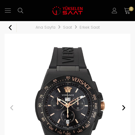
0
Ana Sayfa
Saat
Erkek Saat