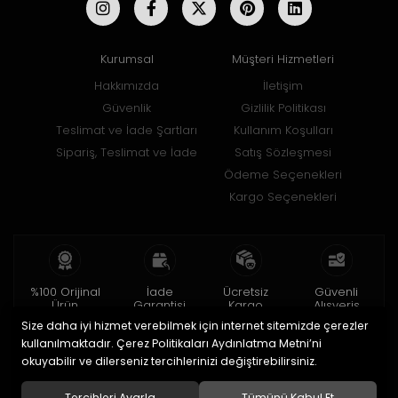
Kurumsal
Müşteri Hizmetleri
Hakkımızda
İletişim
Güvenlik
Gizlilik Politikası
Teslimat ve İade Şartları
Kullanım Koşulları
Sipariş, Teslimat ve İade
Satış Sözleşmesi
Ödeme Seçenekleri
Kargo Seçenekleri
%100 Orijinal
İade
Ücretsiz
Güvenli
Ürün
Garantisi
Kargo
Alışveriş
Size daha iyi hizmet verebilmek için internet sitemizde çerezler
2 yıl garanti
15 gün içinde
150 TL ve üzeri
256bit SSL ile
iade
kullanılmaktadır. Çerez Politikaları Aydınlatma Metni’ni
okuyabilir ve dilerseniz tercihlerinizi değiştirebilirsiniz.
© 2020
Uğur Aksesuar Saat
. Tüm hakları saklıdır.