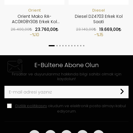
Orient
Diesel
Orient Mako RA-
Diesel DZ4703 Erkek Kol
AC0R08Y30B Erkek Kol
Saati
Saati
26.400,00
23.760,00
23.140,00
19.669,00
%10
%15
E-Bültene Abone Olun
Fırsatlar ve duyurularımız hakkında bilgi sahibi olmak için
kaydolun!
Gizlilik politikasını
okudum ve elektronik posta almayı kabul
ediyorum.