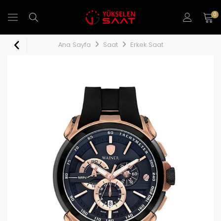
0
Ana Sayfa
Saat
Erkek Saat