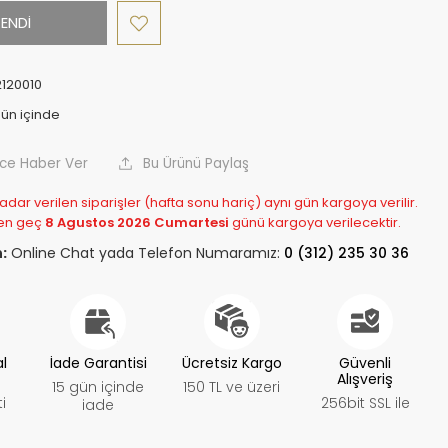
ENDİ
2120010
nce Haber Ver
Bu Ürünü Paylaş
adar verilen siparişler (hafta sonu hariç) aynı gün kargoya verilir.
en geç
8 Agustos 2026 Cumartesi
günü kargoya verilecektir.
:
Online Chat yada Telefon Numaramız:
0 (312) 235 30 36
al
İade Garantisi
Ücretsiz Kargo
Güvenli
Alışveriş
15 gün içinde
150 TL ve üzeri
i
256bit SSL ile
iade