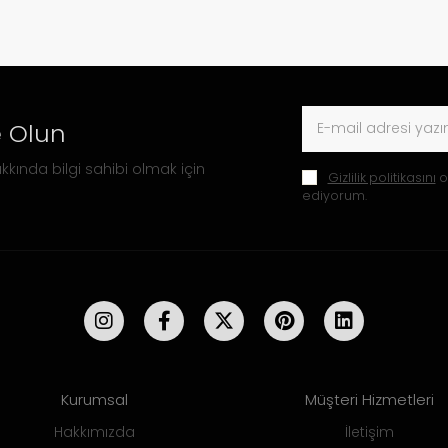
 Olun
kkında bilgi sahibi olmak için
Gizlilik politikasını
o
ediyorum.
Kurumsal
Müşteri Hizmetleri
Hakkımızda
İletişim