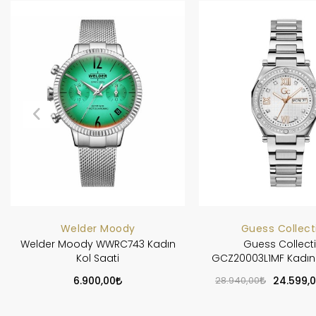
Welder Moody
Guess Collect
Welder Moody WWRC743 Kadın
Guess Collect
Kol Saati
GCZ20003L1MF Kadın 
6.900,00
28.940,00
24.599,