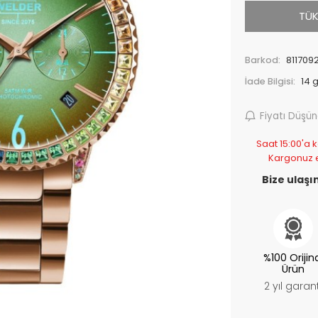
TÜK
Barkod:
811709
İade Bilgisi:
Fiyatı Düşü
Saat 15:00'a k
Kargonuz 
Bize ulaşın
%100 Orijin
Ürün
2 yıl garant