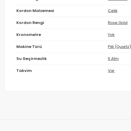
Kordon Malzemesi
Çelik
Kordon Rengi
Rose Gold
Kronometre
Yok
Makine Türü
Pilli (Quartz)
Su Geçirmezlik
5 Atm
Takvim
Var