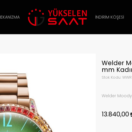
EKANIZMA
İNDIRIM KÖŞESI
Welder 
mm Kadın
Stok Kodu:
WWRC
Welder Moody
13.840,00