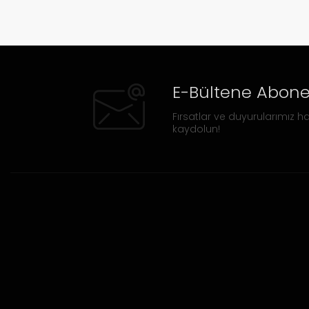
E-Bültene Abone
Fırsatlar ve duyurularımız ha
kaydolun!