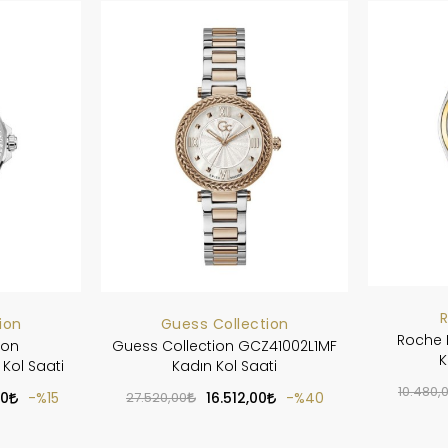
ion
Guess Collection
Roche 
ion
Guess Collection GCZ41002L1MF
K
Kol Saati
Kadın Kol Saati
10.480,
00
%15
27.520,00
16.512,00
%40