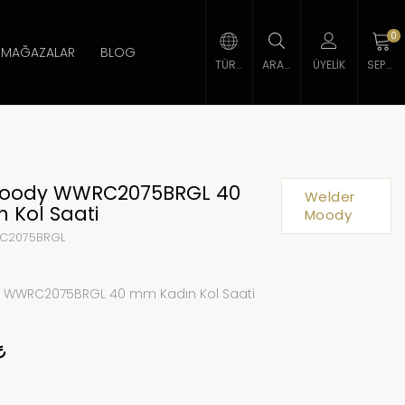
0
MAĞAZALAR
BLOG
TÜRK LIRASI
ARAMA
ÜYELIK
SEPETIM
Moody WWRC2075BRGL 40
Welder
 Kol Saati
Moody
2075BRGL
 WWRC2075BRGL 40 mm Kadın Kol Saati