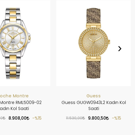
Roche Montre
Guess
Montre RML5009-02
Guess GUGW0943L2 Kadın Kol
adın Kol Saati
Saati
00
8.908,00
%15
11.530,00
9.800,50
%15