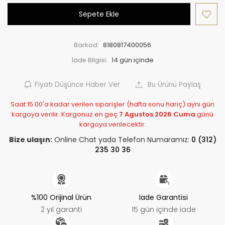
Sepete Ekle
Barkod:
8180817400056
İade Bilgisi:
Fiyatı Düşünce Haber Ver
Bu Ürünü Paylaş
Saat 15:00'a kadar verilen siparişler (hafta sonu hariç) aynı gün
kargoya verilir. Kargonuz en geç
7 Agustos 2026 Cuma
günü
kargoya verilecektir.
Bize ulaşın:
Online Chat yada Telefon Numaramız:
0 (312)
235 30 36
%100 Orijinal Ürün
İade Garantisi
2 yıl garanti
15 gün içinde iade