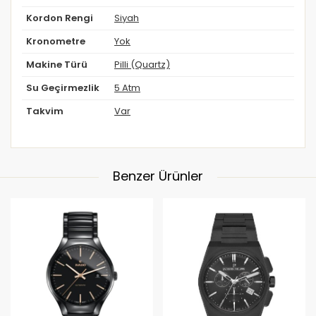
Kordon Rengi
Siyah
Kronometre
Yok
Makine Türü
Pilli (Quartz)
Su Geçirmezlik
5 Atm
Takvim
Var
Benzer Ürünler