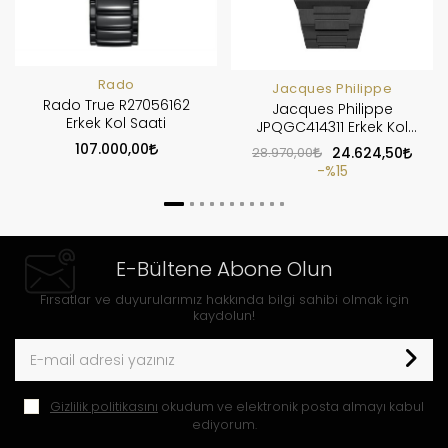
Rado
Jacques Philippe
Rado True R27056162
Jacques Philippe
Erkek Kol Saati
JPQGC414311 Erkek Kol
Saati
107.000,00
28.970,00
24.624,50
%15
E-Bültene Abone Olun
Fırsatlar ve duyurularımız hakkında bilgi sahibi olmak için
kaydolun!
Gizlilik politikasını
okudum ve elektronik posta almayı kabul
ediyorum.