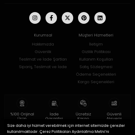
Kurumsal
Müşteri Hizmetleri
Hakkımızda
İletişim
Güvenlik
Gizlilik Politikası
Teslimat ve İade Şartları
Kullanım Koşulları
Sipariş, Teslimat ve İade
Satış Sözleşmesi
Ödeme Seçenekleri
Kargo Seçenekleri
%100 Orijinal
İade
Ücretsiz
Güvenli
Ürün
Garantisi
Kargo
Alışveriş
Size daha iyi hizmet verebilmek için internet sitemizde çerezler
2 yıl garanti
15 gün içinde
150 TL ve üzeri
256bit SSL ile
iade
kullanılmaktadır. Çerez Politikaları Aydınlatma Metni’ni