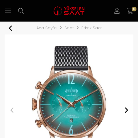
0
Ana Sayfa
Saat
Erkek Saat