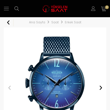
0
Ana Sayfa
Saat
Erkek Saat