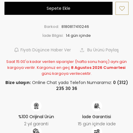
Sepete Ekle
Barkod:
8180817410246
İade Bilgisi:
Fiyatı Düşünce Haber Ver
Bu Ürünü Paylaş
Saat 15:00'a kadar verilen siparişler (hafta sonu hariç) aynı gün
kargoya verilir. Kargonuz en geç
8 Agustos 2026 Cumartesi
günü kargoya verilecektir.
Bize ulaşın:
Online Chat yada Telefon Numaramız:
0 (312)
235 30 36
%100 Orijinal Ürün
İade Garantisi
2 yıl garanti
15 gün içinde iade