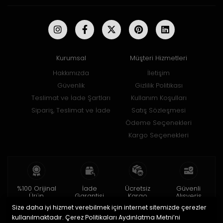
Kurumsal
Müşteri Hizmetleri
Hakkımızda
İletişim
Güvenlik
Gizlilik Politikası
Teslimat ve İade Şartları
Kullanım Koşulları
Sipariş, Teslimat ve İade
Satış Sözleşmesi
Ödeme Seçenekleri
Kargo Seçenekleri
%100 Orijinal
İade
Ücretsiz
Güvenli
Ürün
Garantisi
Kargo
Alışveriş
Size daha iyi hizmet verebilmek için internet sitemizde çerezler
2 yıl garanti
15 gün içinde
150 TL ve üzeri
256bit SSL ile
iade
kullanılmaktadır. Çerez Politikaları Aydınlatma Metni’ni