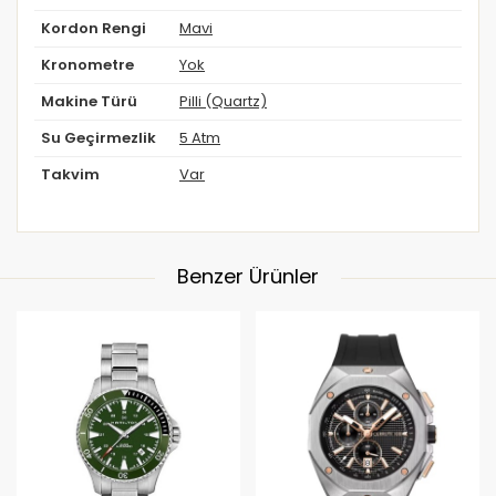
Kordon Rengi
Mavi
Kronometre
Yok
Makine Türü
Pilli (Quartz)
Su Geçirmezlik
5 Atm
Takvim
Var
Benzer Ürünler