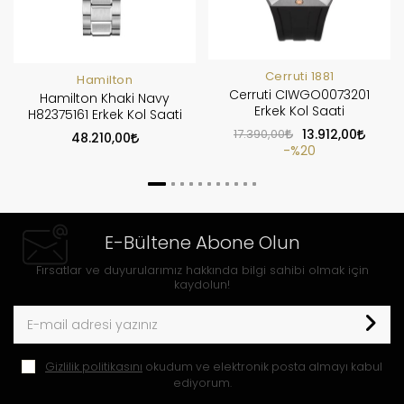
Cerruti 1881
Hamilton
Cerruti CIWGO0073201
Hamilton Khaki Navy
Erkek Kol Saati
H82375161 Erkek Kol Saati
17.390,00
13.912,00
48.210,00
%20
E-Bültene Abone Olun
Fırsatlar ve duyurularımız hakkında bilgi sahibi olmak için
kaydolun!
Gizlilik politikasını
okudum ve elektronik posta almayı kabul
ediyorum.