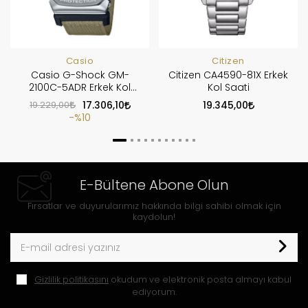
Casio
Citizen
Casio G-Shock GM-
Citizen CA4590-81X Erkek
2100C-5ADR Erkek Kol
Kol Saati
Saati
19.229,00
17.306,10
19.345,00
%10
E-Bültene Abone Olun
Fırsatlar ve duyurularımız hakkında bilgi sahibi olmak için
kaydolun!
Gizlilik politikasını
okudum ve elektronik posta almayı kabul
ediyorum.