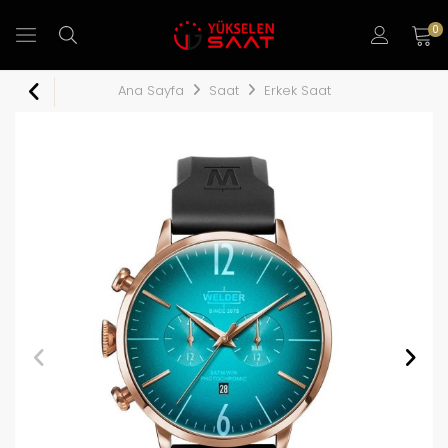
0
Ana Sayfa
Saat
Erkek Saat