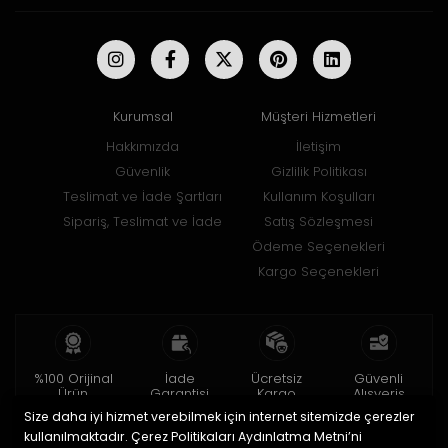
Kurumsal
Müşteri Hizmetleri
Hakkımızda
İletişim
Güvenlik
Gizlilik Politikası
Teslimat ve İade Şartları
Kullanım Koşulları
Sipariş, Teslimat ve İade
Satış Sözleşmesi
Ödeme Seçenekleri
Kargo Seçenekleri
%100 Orijinal
İade
Ücretsiz
Güvenli
Ürün
Garantisi
Kargo
Alışveriş
Size daha iyi hizmet verebilmek için internet sitemizde çerezler
2 yıl garanti
15 gün içinde
150 TL ve üzeri
256bit SSL ile
iade
kullanılmaktadır. Çerez Politikaları Aydınlatma Metni’ni