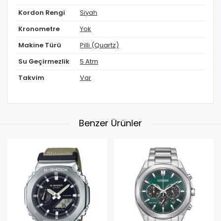
Kordon Rengi
Siyah
Kronometre
Yok
Makine Türü
Pilli (Quartz)
Su Geçirmezlik
5 Atm
Takvim
Var
Benzer Ürünler