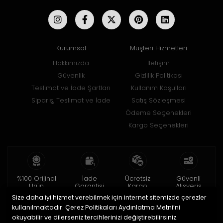
Kurumsal
Müşteri Hizmetleri
Hakkımızda
İletişim
Güvenlik
Gizlilik Politikası
Teslimat ve İade Şartları
Kullanım Koşulları
Sipariş, Teslimat ve İade
Satış Sözleşmesi
Ödeme Seçenekleri
Kargo Seçenekleri
%100 Orijinal
İade
Ücretsiz
Güvenli
Ürün
Garantisi
Kargo
Alışveriş
Size daha iyi hizmet verebilmek için internet sitemizde çerezler
2 yıl garanti
15 gün içinde
150 TL ve üzeri
256bit SSL ile
iade
kullanılmaktadır. Çerez Politikaları Aydınlatma Metni’ni
okuyabilir ve dilerseniz tercihlerinizi değiştirebilirsiniz.