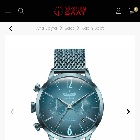
0
Ana Sayfa
Saat
Kadın Saat