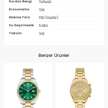
Kordon Rengi
Turkuaz
Kronometre
Yok
Makine Türü
Pilli (Quartz)
Su Geçirmezlik
5 Atm
Takvim
Var
Benzer Ürünler