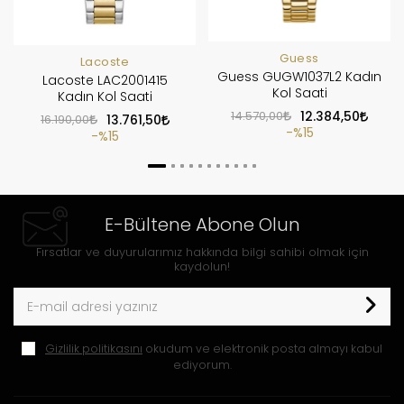
Guess
Lacoste
Guess GUGW1037L2 Kadın
Lacoste LAC2001415
Kol Saati
Kadın Kol Saati
14.570,00
12.384,50
16.190,00
13.761,50
%15
%15
E-Bültene Abone Olun
Fırsatlar ve duyurularımız hakkında bilgi sahibi olmak için
kaydolun!
Gizlilik politikasını
okudum ve elektronik posta almayı kabul
ediyorum.