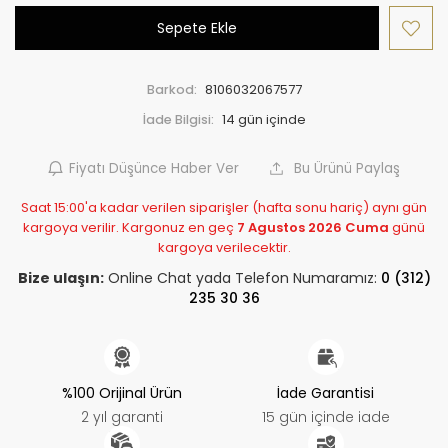
Sepete Ekle
Barkod:
8106032067577
İade Bilgisi:
Fiyatı Düşünce Haber Ver
Bu Ürünü Paylaş
Saat 15:00'a kadar verilen siparişler (hafta sonu hariç) aynı gün
kargoya verilir. Kargonuz en geç
7 Agustos 2026 Cuma
günü
kargoya verilecektir.
Bize ulaşın:
Online Chat yada Telefon Numaramız:
0 (312)
235 30 36
%100 Orijinal Ürün
İade Garantisi
2 yıl garanti
15 gün içinde iade