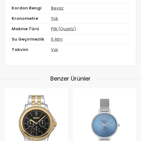
Kordon Rengi
Beyaz
Kronometre
Yok
Makine Türü
Pilli (Quartz)
Su Geçirmezlik
5 Atm
Takvim
Var
Benzer Ürünler