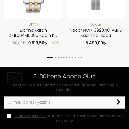
DKNY
Nacar
Donna Karan
Nacar NC17-3920718-ALMS
DK1L064M0085 Kadın Kol
Kadın Kol Saati
Saati
11.310,00
9.613,50
%15
5.490,00
E-Bültene Abone Olun
Fırsatlar ve duyurularımız hakkında bilgi sahibi olmak için
kaydolun!
Gizlilik politikasını
okudum ve elektronik posta almayı kabul
ediyorum.