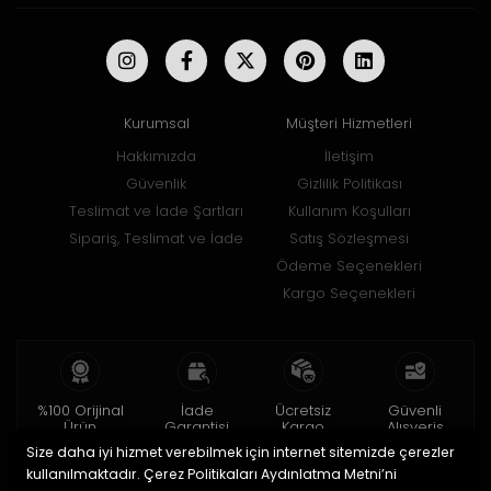
Kurumsal
Müşteri Hizmetleri
Hakkımızda
İletişim
Güvenlik
Gizlilik Politikası
Teslimat ve İade Şartları
Kullanım Koşulları
Sipariş, Teslimat ve İade
Satış Sözleşmesi
Ödeme Seçenekleri
Kargo Seçenekleri
%100 Orijinal
İade
Ücretsiz
Güvenli
Ürün
Garantisi
Kargo
Alışveriş
Size daha iyi hizmet verebilmek için internet sitemizde çerezler
2 yıl garanti
15 gün içinde
150 TL ve üzeri
256bit SSL ile
iade
kullanılmaktadır. Çerez Politikaları Aydınlatma Metni’ni