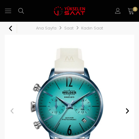
0
Ana Sayfa
Saat
Kadın Saat