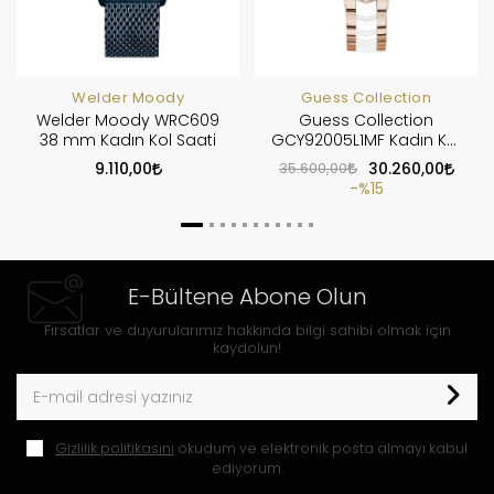
Welder Moody
Guess Collection
Welder Moody WRC609
Guess Collection
38 mm Kadın Kol Saati
GCY92005L1MF Kadın Kol
Saati
9.110,00
35.600,00
30.260,00
%15
E-Bültene Abone Olun
Fırsatlar ve duyurularımız hakkında bilgi sahibi olmak için
kaydolun!
Gizlilik politikasını
okudum ve elektronik posta almayı kabul
ediyorum.