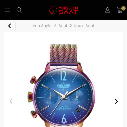
0
Ana Sayfa
Saat
Kadın Saat