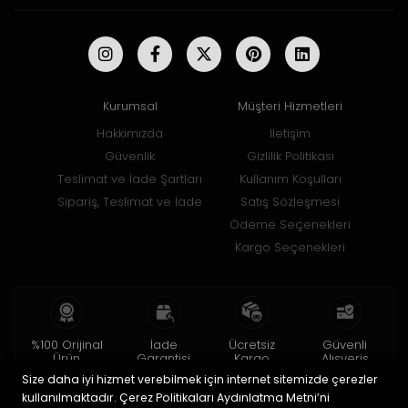
Kurumsal
Müşteri Hizmetleri
Hakkımızda
İletişim
Güvenlik
Gizlilik Politikası
Teslimat ve İade Şartları
Kullanım Koşulları
Sipariş, Teslimat ve İade
Satış Sözleşmesi
Ödeme Seçenekleri
Kargo Seçenekleri
%100 Orijinal
İade
Ücretsiz
Güvenli
Ürün
Garantisi
Kargo
Alışveriş
Size daha iyi hizmet verebilmek için internet sitemizde çerezler
2 yıl garanti
15 gün içinde
150 TL ve üzeri
256bit SSL ile
iade
kullanılmaktadır. Çerez Politikaları Aydınlatma Metni’ni