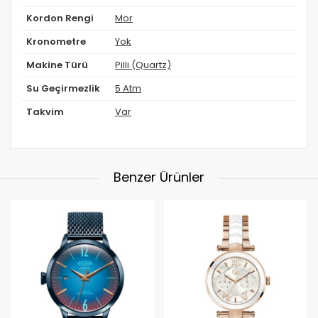
Kordon Rengi
Mor
Kronometre
Yok
Makine Türü
Pilli (Quartz)
Su Geçirmezlik
5 Atm
Takvim
Var
Benzer Ürünler