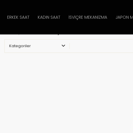
ERKEK SAAT
KADIN SAAT
İSVIÇRE MEKANIZMA
JAPON M
Ana Sayfa
Aksesuar
Çakmak
Kategoriler