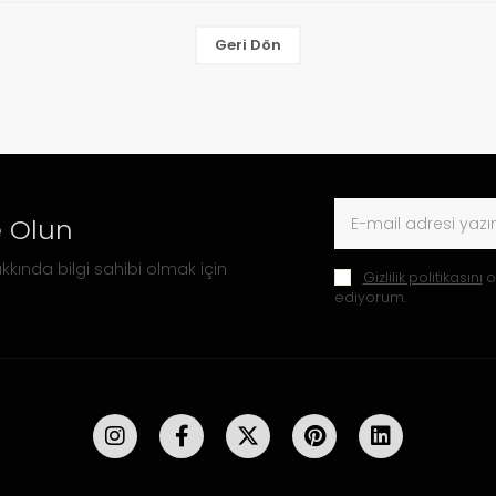
Geri Dön
 Olun
kkında bilgi sahibi olmak için
Gizlilik politikasını
o
ediyorum.