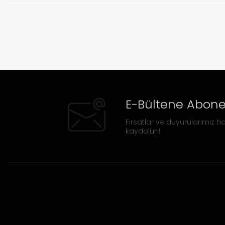
E-Bültene Abone
Fırsatlar ve duyurularımız ha
kaydolun!