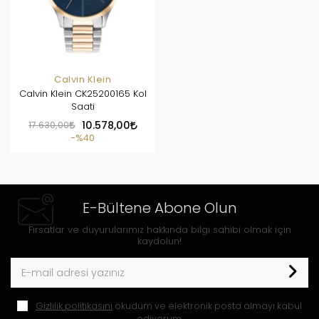
Calvin Klein
Calvin Klein CK25200165 Kol
Saati
17.630,00
10.578,00
%40
E-Bültene Abone Olun
Fırsatlar ve duyurularımız hakkında bilgi sahibi olmak için
kaydolun!
Gizlilik politikasını
okudum ve elektronik posta almayı kabul
ediyorum.