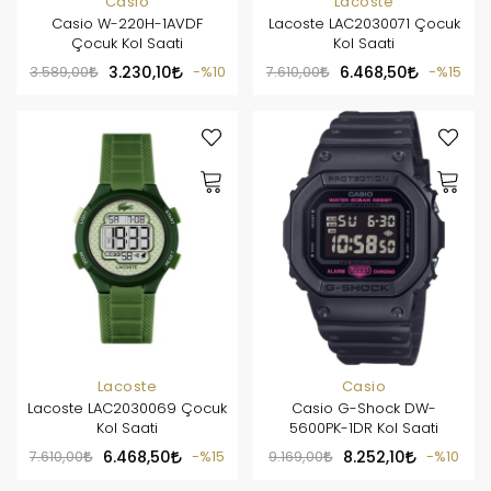
Casio
Lacoste
Casio W-220H-1AVDF
Lacoste LAC2030071 Çocuk
Çocuk Kol Saati
Kol Saati
3.589,00
3.230,10
%10
7.610,00
6.468,50
%15
Lacoste
Casio
Lacoste LAC2030069 Çocuk
Casio G-Shock DW-
Kol Saati
5600PK-1DR Kol Saati
7.610,00
6.468,50
%15
9.169,00
8.252,10
%10