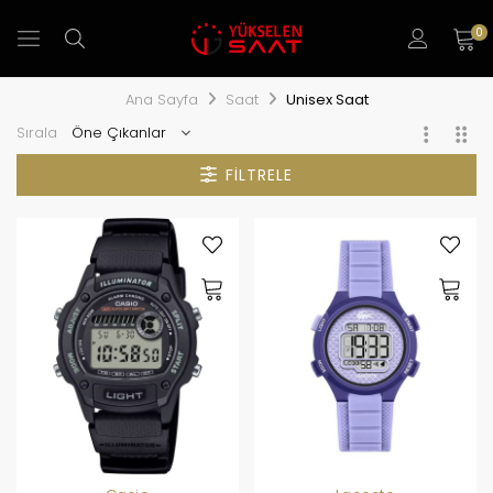
0
Ana Sayfa
Saat
Unisex Saat
Sırala
FILTRELE