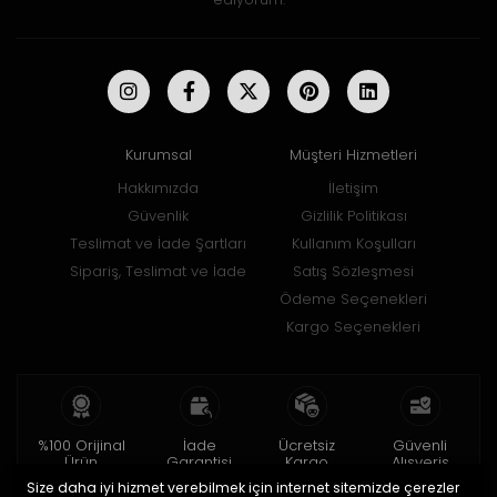
Kurumsal
Müşteri Hizmetleri
Hakkımızda
İletişim
Güvenlik
Gizlilik Politikası
Teslimat ve İade Şartları
Kullanım Koşulları
Sipariş, Teslimat ve İade
Satış Sözleşmesi
Ödeme Seçenekleri
Kargo Seçenekleri
%100 Orijinal
İade
Ücretsiz
Güvenli
Ürün
Garantisi
Kargo
Alışveriş
Size daha iyi hizmet verebilmek için internet sitemizde çerezler
2 yıl garanti
15 gün içinde
150 TL ve üzeri
256bit SSL ile